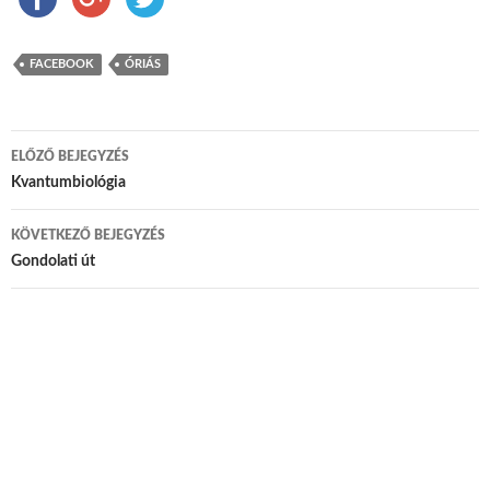
FACEBOOK
ÓRIÁS
ELŐZŐ BEJEGYZÉS
Bejegyzés navigáció
Kvantumbiológia
KÖVETKEZŐ BEJEGYZÉS
Gondolati út