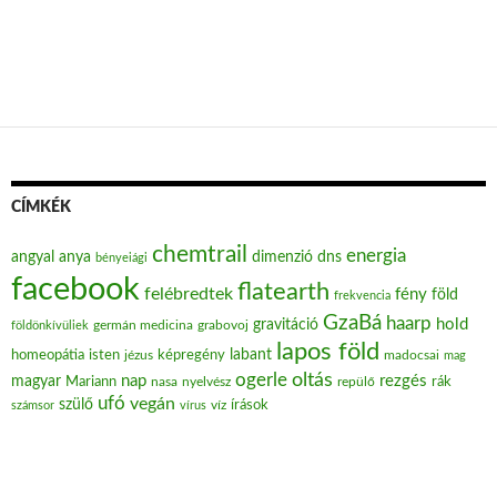
CÍMKÉK
chemtrail
energia
angyal
anya
dimenzió
dns
bényeiági
facebook
flatearth
felébredtek
fény
föld
frekvencia
GzaBá
haarp
hold
gravitáció
grabovoj
földönkívüliek
germán medicina
lapos föld
labant
homeopátia
isten
jézus
képregény
madocsai
mag
oltás
ogerle
nap
rezgés
magyar
Mariann
nasa
nyelvész
repülő
rák
ufó
vegán
szülő
víz
írások
számsor
vírus