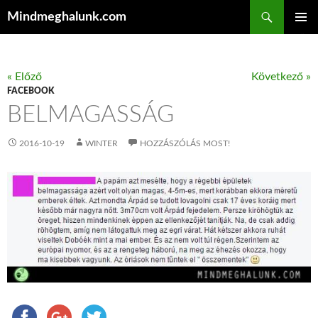
Keresés
Mindmeghalunk.com
KILÉPÉS A TARTALOMBA
ELSŐDL
MENÜ
« Előző
Következő »
FACEBOOK
BELMAGASSÁG
2016-10-19
WINTER
HOZZÁSZÓLÁS MOST!