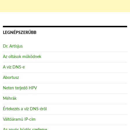
LEGNÉPSZERŰBB
Dr. Artisjus
Az oltások működnek
A víz DNS-e
Abortusz
Neten terjedő HPV
Méhrák
Értekezés a víz DNS-éről
Váltóáramú IP-cím
Az anyós büdös szelleme