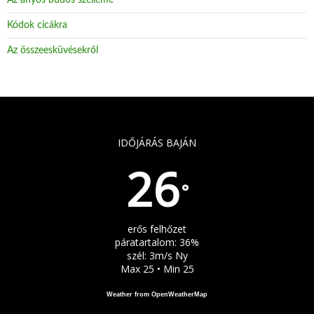
Kódok cicákra
Az összeesküvésekről
IDŐJÁRÁS BAJÁN
26
°
erős felhőzet
páratartalom: 36%
szél: 3m/s Ny
Max 25 • Min 25
Weather from OpenWeatherMap