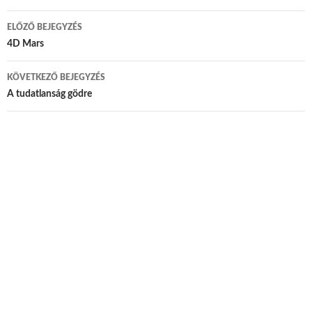
ELŐZŐ BEJEGYZÉS
Bejegyzés navigáció
4D Mars
KÖVETKEZŐ BEJEGYZÉS
A tudatlanság gödre