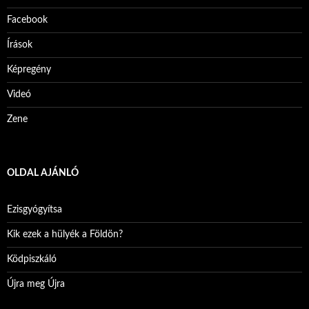
Facebook
Írások
Képregény
Videó
Zene
OLDAL AJÁNLÓ
Ezisgyógyítsa
Kik ezek a hülyék a Földön?
Ködpiszkáló
Újra meg Újra