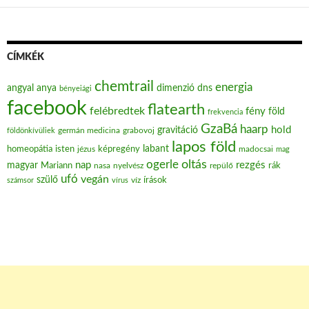
CÍMKÉK
chemtrail
energia
angyal
anya
dimenzió
dns
bényeiági
facebook
flatearth
felébredtek
fény
föld
frekvencia
GzaBá
haarp
hold
gravitáció
grabovoj
földönkívüliek
germán medicina
lapos föld
labant
homeopátia
isten
jézus
képregény
madocsai
mag
oltás
ogerle
nap
rezgés
magyar
Mariann
nasa
nyelvész
repülő
rák
ufó
vegán
szülő
víz
írások
számsor
vírus