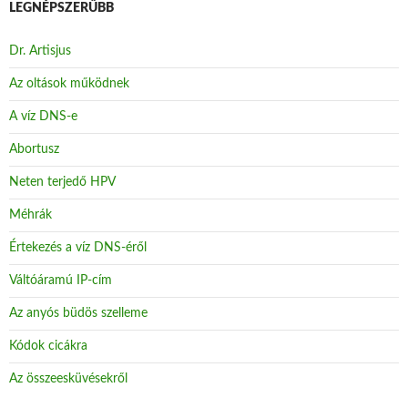
LEGNÉPSZERŰBB
Dr. Artisjus
Az oltások működnek
A víz DNS-e
Abortusz
Neten terjedő HPV
Méhrák
Értekezés a víz DNS-éről
Váltóáramú IP-cím
Az anyós büdös szelleme
Kódok cicákra
Az összeesküvésekről