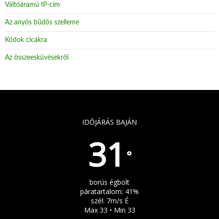
Váltóáramú IP-cím
Az anyós büdös szelleme
Kódok cicákra
Az összeesküvésekről
IDŐJÁRÁS BAJÁN
31
°
borús égbolt
páratartalom: 41%
szél: 7m/s É
Max 33 • Min 33