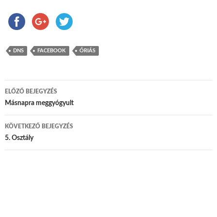
DNS
FACEBOOK
ÓRIÁS
ELŐZŐ BEJEGYZÉS
Bejegyzés navigáció
Másnapra meggyógyult
KÖVETKEZŐ BEJEGYZÉS
5. Osztály