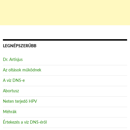
LEGNÉPSZERŰBB
Dr. Artisjus
Az oltások működnek
A víz DNS-e
Abortusz
Neten terjedő HPV
Méhrák
Értekezés a víz DNS-éről