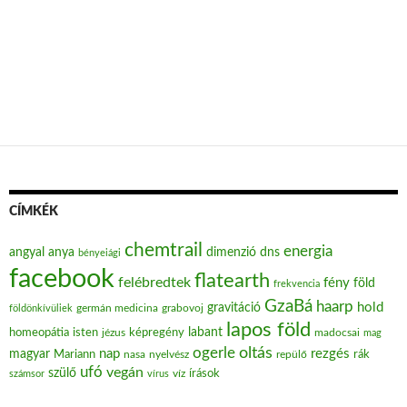
CÍMKÉK
chemtrail
energia
angyal
anya
dimenzió
dns
bényeiági
facebook
flatearth
felébredtek
fény
föld
frekvencia
GzaBá
haarp
hold
gravitáció
grabovoj
földönkívüliek
germán medicina
lapos föld
labant
homeopátia
isten
jézus
képregény
madocsai
mag
oltás
ogerle
nap
rezgés
magyar
Mariann
nasa
nyelvész
repülő
rák
ufó
vegán
szülő
víz
írások
számsor
vírus