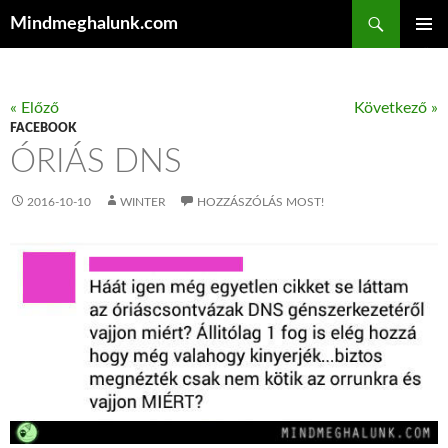
Keresés
Mindmeghalunk.com
KILÉPÉS A TARTALOMBA
ELSŐDL
MENÜ
« Előző
Következő »
FACEBOOK
ÓRIÁS DNS
2016-10-10
WINTER
HOZZÁSZÓLÁS MOST!