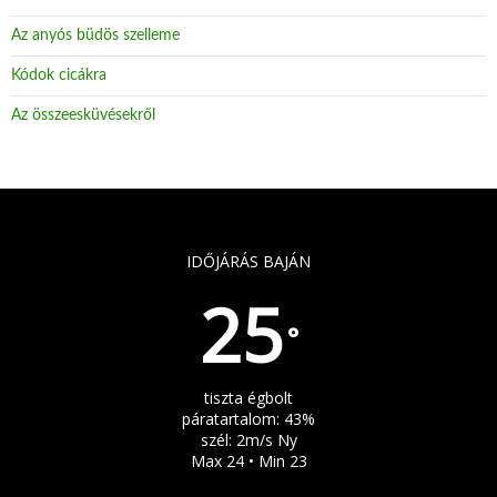
Az anyós büdös szelleme
Kódok cicákra
Az összeesküvésekről
IDŐJÁRÁS BAJÁN
25
°
tiszta égbolt
páratartalom: 43%
szél: 2m/s Ny
Max 24 • Min 23