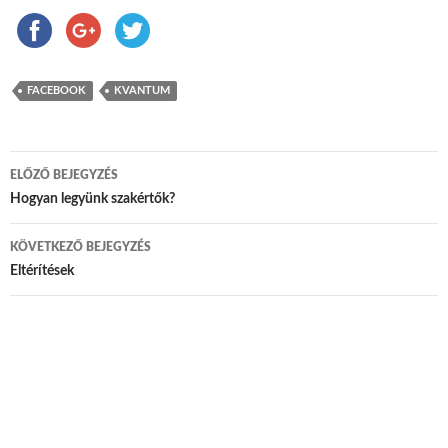
FACEBOOK
KVANTUM
ELŐZŐ BEJEGYZÉS
Bejegyzés navigáció
Hogyan legyünk szakértők?
KÖVETKEZŐ BEJEGYZÉS
Eltérítések