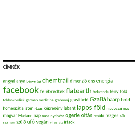
CÍMKÉK
chemtrail
energia
angyal
anya
dimenzió
dns
bényeiági
facebook
flatearth
felébredtek
fény
föld
frekvencia
GzaBá
haarp
hold
gravitáció
grabovoj
földönkívüliek
germán medicina
lapos föld
labant
homeopátia
isten
jézus
képregény
madocsai
mag
oltás
ogerle
nap
rezgés
magyar
Mariann
nasa
nyelvész
repülő
rák
ufó
vegán
szülő
víz
írások
számsor
vírus