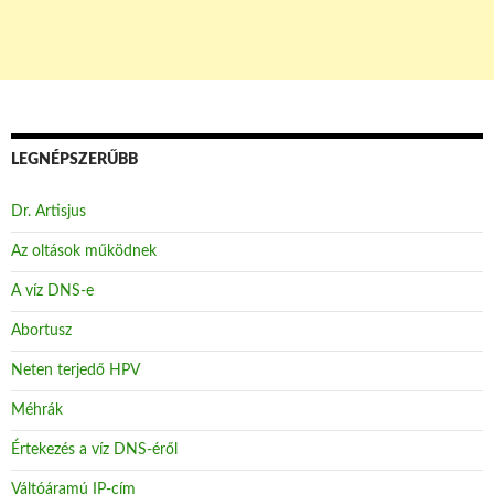
LEGNÉPSZERŰBB
Dr. Artisjus
Az oltások működnek
A víz DNS-e
Abortusz
Neten terjedő HPV
Méhrák
Értekezés a víz DNS-éről
Váltóáramú IP-cím