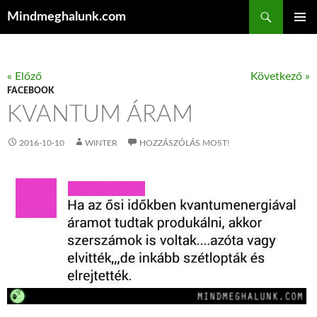
Keresés
Mindmeghalunk.com
KILÉPÉS A TARTALOMBA
ELSŐDL
MENÜ
« Előző
Következő »
FACEBOOK
KVANTUM ÁRAM
2016-10-10
WINTER
HOZZÁSZÓLÁS MOST!