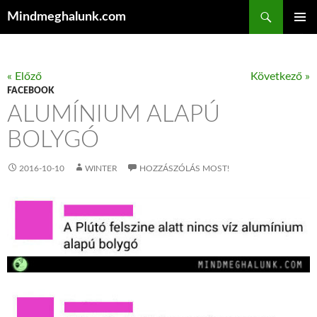
Keresés
Mindmeghalunk.com
KILÉPÉS A TARTALOMBA
ELSŐDL
MENÜ
« Előző
Következő »
FACEBOOK
ALUMÍNIUM ALAPÚ
BOLYGÓ
2016-10-10
WINTER
HOZZÁSZÓLÁS MOST!