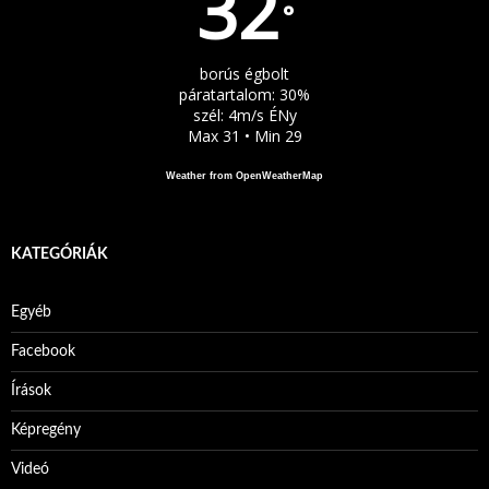
32
°
borús égbolt
páratartalom: 30%
szél: 4m/s ÉNy
Max 31 • Min 29
Weather from OpenWeatherMap
KATEGÓRIÁK
Egyéb
Facebook
Írások
Képregény
Videó