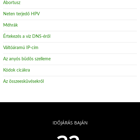
Abortusz
Neten terjedő HPV
Méhrák
Értekezés a víz DNS-éről
Váltóáramú IP-cím
Az anyós büdös szelleme
Kódok cicákra
Az összeesküvésekről
IDŐJÁRÁS BAJÁN