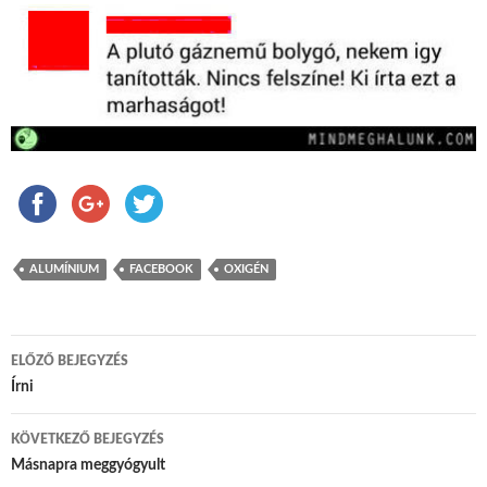
ALUMÍNIUM
FACEBOOK
OXIGÉN
ELŐZŐ BEJEGYZÉS
Bejegyzés navigáció
Írni
KÖVETKEZŐ BEJEGYZÉS
Másnapra meggyógyult