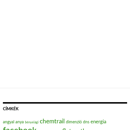
CÍMKÉK
chemtrail
energia
angyal
anya
dimenzió
dns
bényeiági