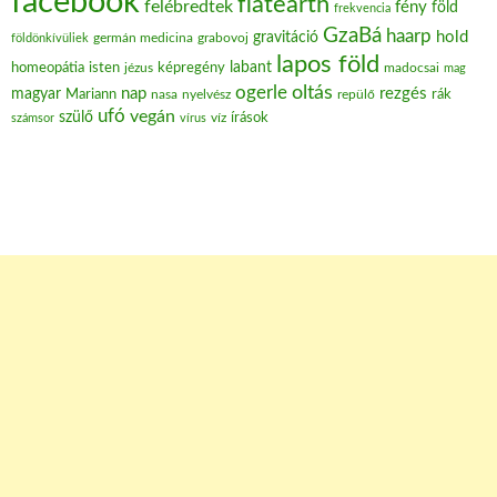
facebook
flatearth
felébredtek
fény
föld
frekvencia
GzaBá
haarp
hold
gravitáció
grabovoj
földönkívüliek
germán medicina
lapos föld
labant
homeopátia
isten
jézus
képregény
madocsai
mag
oltás
ogerle
nap
rezgés
magyar
Mariann
nasa
nyelvész
repülő
rák
ufó
vegán
szülő
víz
írások
számsor
vírus