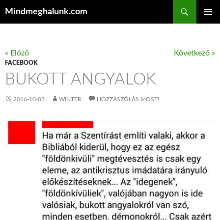
Keresés
Mindmeghalunk.com
KILÉPÉS A TARTALOMBA
ELSŐDL
MENÜ
« Előző
Következő »
FACEBOOK
BUKOTT ANGYALOK
2016-10-03
WINTER
HOZZÁSZÓLÁS MOST!