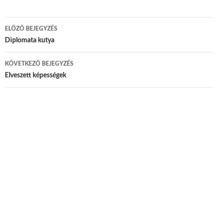
ELŐZŐ BEJEGYZÉS
Bejegyzés navigáció
Diplomata kutya
KÖVETKEZŐ BEJEGYZÉS
Elveszett képességek