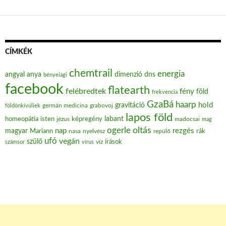
CÍMKÉK
chemtrail
energia
angyal
anya
dimenzió
dns
bényeiági
facebook
flatearth
felébredtek
fény
föld
frekvencia
GzaBá
haarp
hold
gravitáció
grabovoj
földönkívüliek
germán medicina
lapos föld
labant
homeopátia
isten
jézus
képregény
madocsai
mag
oltás
ogerle
nap
rezgés
magyar
Mariann
nasa
nyelvész
repülő
rák
ufó
vegán
szülő
víz
írások
számsor
vírus