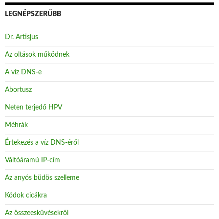
LEGNÉPSZERŰBB
Dr. Artisjus
Az oltások működnek
A víz DNS-e
Abortusz
Neten terjedő HPV
Méhrák
Értekezés a víz DNS-éről
Váltóáramú IP-cím
Az anyós büdös szelleme
Kódok cicákra
Az összeesküvésekről