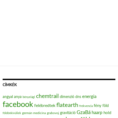
CÍMKÉK
chemtrail
energia
angyal
anya
dimenzió
dns
bényeiági
facebook
flatearth
felébredtek
fény
föld
frekvencia
GzaBá
haarp
hold
gravitáció
grabovoj
földönkívüliek
germán medicina