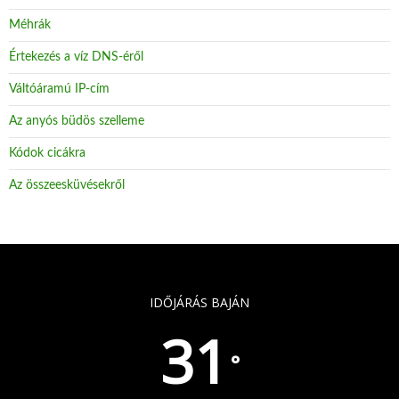
Méhrák
Értekezés a víz DNS-éről
Váltóáramú IP-cím
Az anyós büdös szelleme
Kódok cicákra
Az összeesküvésekről
IDŐJÁRÁS BAJÁN
31
°