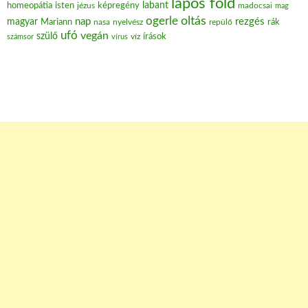
lapos föld
labant
homeopátia
isten
jézus
képregény
madocsai
mag
oltás
ogerle
nap
rezgés
magyar
Mariann
nasa
nyelvész
repülő
rák
ufó
vegán
szülő
víz
írások
számsor
vírus