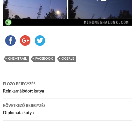
CHEMTRAIL
FACEBOOK
OGERLE
ELŐZŐ BEJEGYZÉS
Bejegyzés navigáció
Reinkarnálódott kutya
KÖVETKEZŐ BEJEGYZÉS
Diplomata kutya