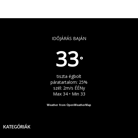
IDŐJÁRÁS BAJÁN
33
°
tiszta égbolt
páratartalom: 25%
szél: 2m/s ÉÉNy
Max 34 • Min 33
Weather from OpenWeatherMap
KATEGÓRIÁK