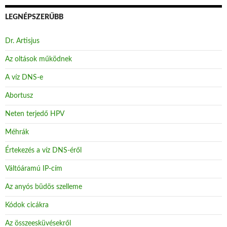
LEGNÉPSZERŰBB
Dr. Artisjus
Az oltások működnek
A víz DNS-e
Abortusz
Neten terjedő HPV
Méhrák
Értekezés a víz DNS-éről
Váltóáramú IP-cím
Az anyós büdös szelleme
Kódok cicákra
Az összeesküvésekről