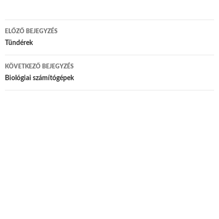
ELŐZŐ BEJEGYZÉS
Bejegyzés navigáció
Tündérek
KÖVETKEZŐ BEJEGYZÉS
Biológiai számítógépek