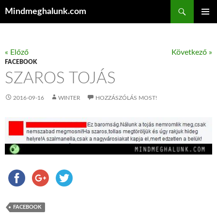
Keresés
Mindmeghalunk.com
KILÉPÉS A TARTALOMBA
ELSŐDL
MENÜ
« Előző
Következő »
FACEBOOK
SZAROS TOJÁS
2016-09-16
WINTER
HOZZÁSZÓLÁS MOST!
FACEBOOK