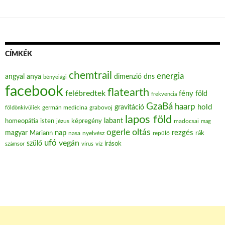
CÍMKÉK
chemtrail
energia
angyal
anya
dimenzió
dns
bényeiági
facebook
flatearth
felébredtek
fény
föld
frekvencia
GzaBá
haarp
hold
gravitáció
grabovoj
földönkívüliek
germán medicina
lapos föld
labant
homeopátia
isten
jézus
képregény
madocsai
mag
oltás
ogerle
nap
rezgés
magyar
Mariann
nasa
nyelvész
repülő
rák
ufó
vegán
szülő
víz
írások
számsor
vírus