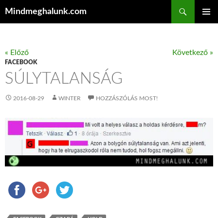
Keresés
Mindmeghalunk.com
KILÉPÉS A TARTALOMBA
ELSŐDL
MENÜ
« Előző
Következő »
FACEBOOK
SÚLYTALANSÁG
2016-08-29
WINTER
HOZZÁSZÓLÁS MOST!