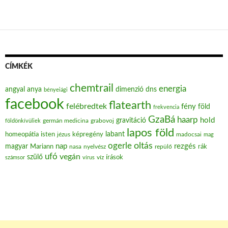
CÍMKÉK
chemtrail
energia
angyal
anya
dimenzió
dns
bényeiági
facebook
flatearth
felébredtek
fény
föld
frekvencia
GzaBá
haarp
hold
gravitáció
grabovoj
földönkívüliek
germán medicina
lapos föld
labant
homeopátia
isten
jézus
képregény
madocsai
mag
oltás
ogerle
nap
rezgés
magyar
Mariann
nasa
nyelvész
repülő
rák
ufó
vegán
szülő
víz
írások
számsor
vírus