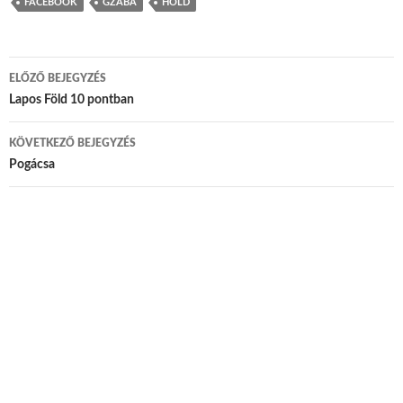
FACEBOOK
GZABÁ
HOLD
ELŐZŐ BEJEGYZÉS
Bejegyzés navigáció
Lapos Föld 10 pontban
KÖVETKEZŐ BEJEGYZÉS
Pogácsa