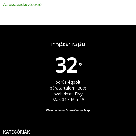
Az összeesküvésekről
IDŐJÁRÁS BAJÁN
32
°
borús égbolt
páratartalom: 30%
szél: 4m/s ÉNy
Max 31 • Min 29
Weather from OpenWeatherMap
KATEGÓRIÁK