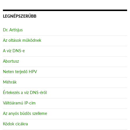
LEGNÉPSZERŰBB
Dr. Artisjus
Az oltások működnek
A víz DNS-e
Abortusz
Neten terjedő HPV
Méhrák
Értekezés a víz DNS-éről
Váltóáramú IP-cím
Az anyós büdös szelleme
Kódok cicákra