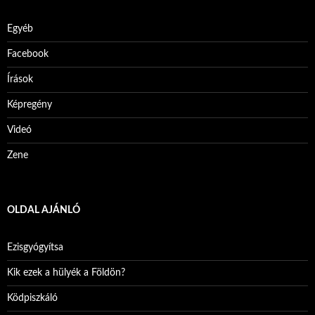
Egyéb
Facebook
Írások
Képregény
Videó
Zene
OLDAL AJÁNLÓ
Ezisgyógyítsa
Kik ezek a hülyék a Földön?
Ködpiszkáló