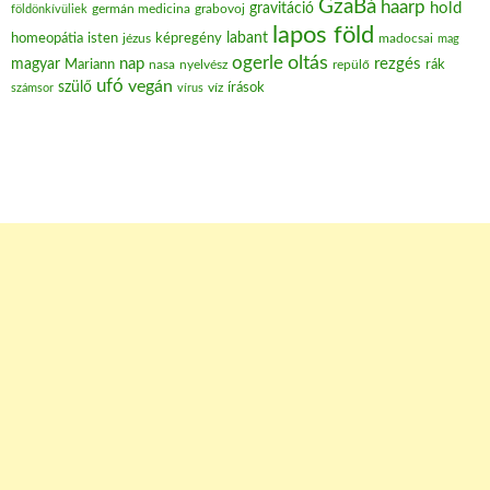
GzaBá
haarp
hold
gravitáció
grabovoj
földönkívüliek
germán medicina
lapos föld
labant
homeopátia
isten
jézus
képregény
madocsai
mag
oltás
ogerle
nap
rezgés
magyar
Mariann
nasa
nyelvész
repülő
rák
ufó
vegán
szülő
víz
írások
számsor
vírus