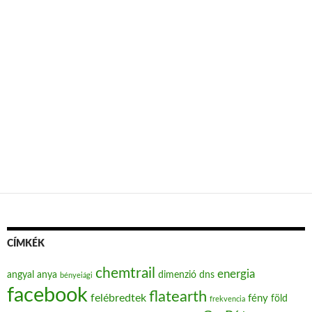
CÍMKÉK
chemtrail
energia
angyal
anya
dimenzió
dns
bényeiági
facebook
flatearth
felébredtek
fény
föld
frekvencia