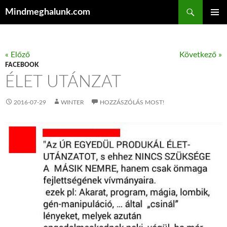
Keresés
Mindmeghalunk.com
KILÉPÉS A TARTALOMBA
ELSŐDL
MENÜ
« Előző
Következő »
FACEBOOK
ÉLET UTÁNZAT
2016-07-29
WINTER
HOZZÁSZÓLÁS MOST!