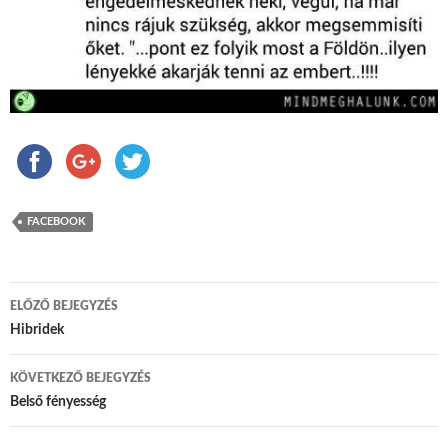
FACEBOOK
ELŐZŐ BEJEGYZÉS
Bejegyzés navigáció
Hibridek
KÖVETKEZŐ BEJEGYZÉS
Belső fényesség