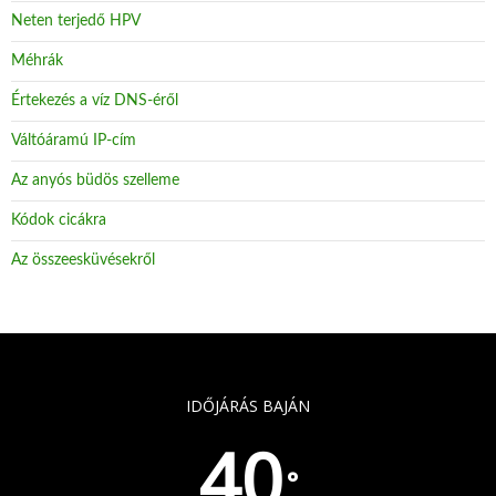
Neten terjedő HPV
Méhrák
Értekezés a víz DNS-éről
Váltóáramú IP-cím
Az anyós büdös szelleme
Kódok cicákra
Az összeesküvésekről
IDŐJÁRÁS BAJÁN
40
°