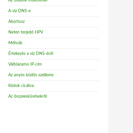
Az oltások működnek
A víz DNS-e
Abortusz
Neten terjedő HPV
Méhrák
Értekezés a víz DNS-éről
Váltóáramú IP-cím
Az anyós büdös szelleme
Kódok cicákra
Az összeesküvésekről