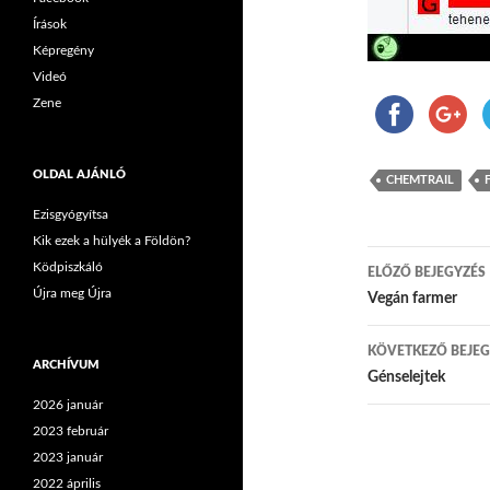
Írások
Képregény
Videó
Zene
OLDAL AJÁNLÓ
CHEMTRAIL
Ezisgyógyítsa
Kik ezek a hülyék a Földön?
Ködpiszkáló
ELŐZŐ BEJEGYZÉS
Újra meg Újra
Bejegyzés
Vegán farmer
KÖVETKEZŐ BEJEG
ARCHÍVUM
Génselejtek
2026 január
2023 február
2023 január
2022 április