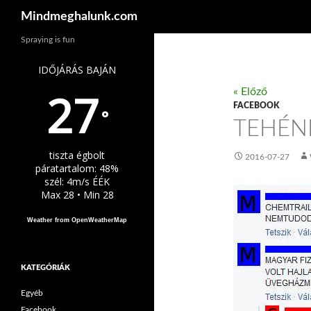
Keresés
Mindmeghalunk.com
Spraying is fun
IDŐJÁRÁS BAJÁN
27
« Előző
FACEBOOK
°
TEHÉN
tiszta égbolt
2016-07-27
páratartalom: 48%
szél: 4m/s ÉÉK
Max 28 • Min 28
Weather from OpenWeatherMap
KATEGÓRIÁK
Egyéb
Facebook