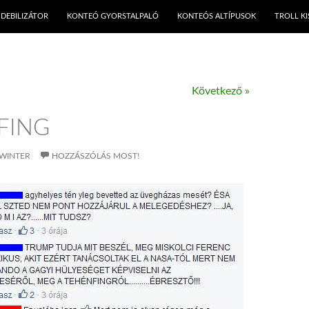
KILÉPÉS A TARTALOMBA
DEBILIZÁTOR
KONTEÓ GYORSTALPALÓ
KONTEÓS ALTÍPUSOK
TROLL K
Következő »
FING
WINTER
HOZZÁSZÓLÁS MOST!