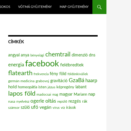
ISOKOS
VÓTMÁ GYŰJTEMÉNY
MAP GYŰJTEMÉNY
CÍMKÉK
chemtrail
angyal
anya
dimenzió
dns
bényeiági
facebook
energia
felébredtek
flatearth
fény
föld
frekvencia
földönkívüliek
GzaBá
haarp
gravitáció
grabovoj
germán medicina
hold
labant
homeopátia
isten
jézus
képregény
lapos föld
nap
magyar
Mariann
madocsai
mag
oltás
ogerle
rezgés
nasa
nyelvész
repülő
rák
ufó
vegán
szülő
víz
írások
számsor
vírus