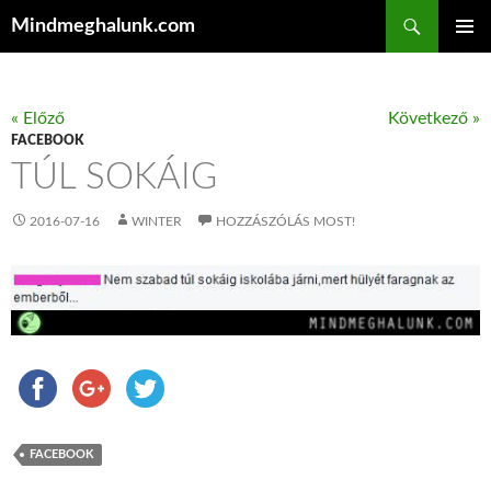
Keresés
Mindmeghalunk.com
KILÉPÉS A TARTALOMBA
ELSŐDL
MENÜ
« Előző
Következő »
FACEBOOK
TÚL SOKÁIG
2016-07-16
WINTER
HOZZÁSZÓLÁS MOST!
FACEBOOK