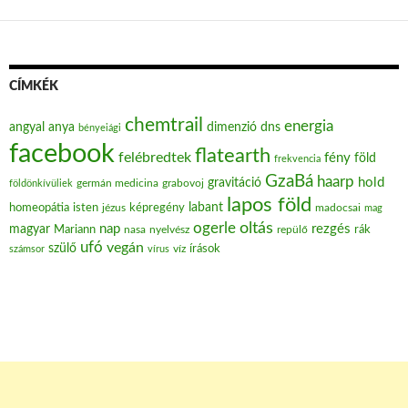
CÍMKÉK
chemtrail
energia
angyal
anya
dimenzió
dns
bényeiági
facebook
flatearth
felébredtek
fény
föld
frekvencia
GzaBá
haarp
hold
gravitáció
grabovoj
földönkívüliek
germán medicina
lapos föld
labant
homeopátia
isten
jézus
képregény
madocsai
mag
oltás
ogerle
nap
rezgés
magyar
Mariann
nasa
nyelvész
repülő
rák
ufó
vegán
szülő
víz
írások
számsor
vírus