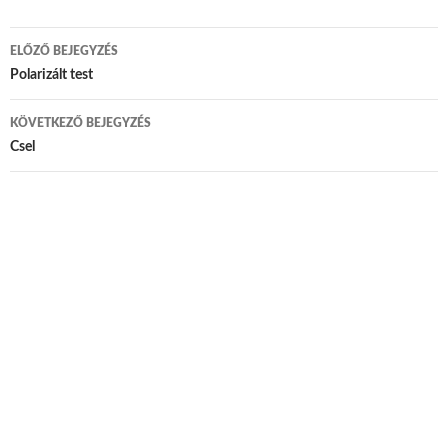
ELŐZŐ BEJEGYZÉS
Bejegyzés navigáció
Polarizált test
KÖVETKEZŐ BEJEGYZÉS
Csel