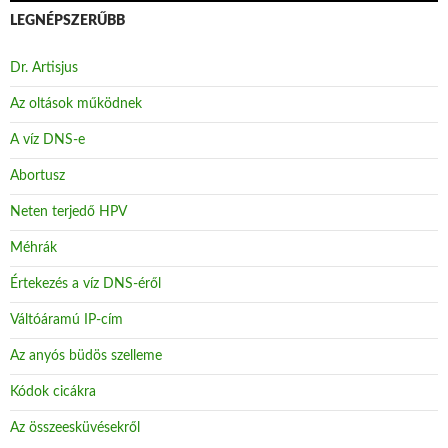
LEGNÉPSZERŰBB
Dr. Artisjus
Az oltások működnek
A víz DNS-e
Abortusz
Neten terjedő HPV
Méhrák
Értekezés a víz DNS-éről
Váltóáramú IP-cím
Az anyós büdös szelleme
Kódok cicákra
Az összeesküvésekről