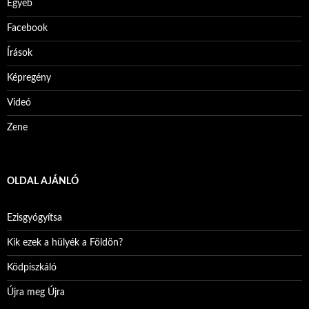
Egyéb
Facebook
Írások
Képregény
Videó
Zene
OLDAL AJÁNLÓ
Ezisgyógyítsa
Kik ezek a hülyék a Földön?
Ködpiszkáló
Újra meg Újra