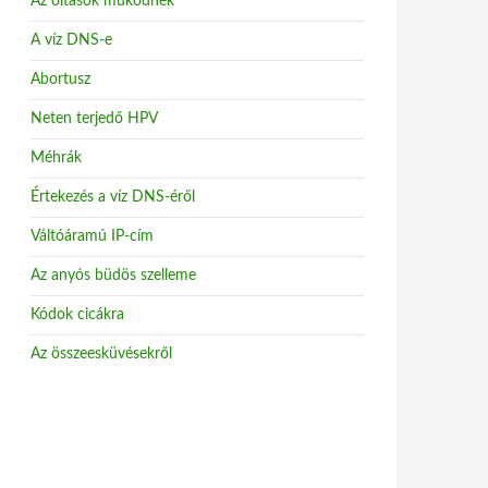
Az oltások működnek
A víz DNS-e
Abortusz
Neten terjedő HPV
Méhrák
Értekezés a víz DNS-éről
Váltóáramú IP-cím
Az anyós büdös szelleme
Kódok cicákra
Az összeesküvésekről