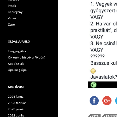
Írások
Képregény
Videó
Zene
OLDAL AJÁNLÓ
Ezisgyógyítsa
Kik ezek a hülyék a Földön?
Ködpiszkáló
Újra meg Újra
ARCHÍVUM
2026 január
2023 február
2023 január
2022 április
CICA
FACEB