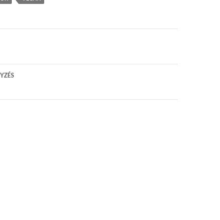
 navigáció
YZÉS