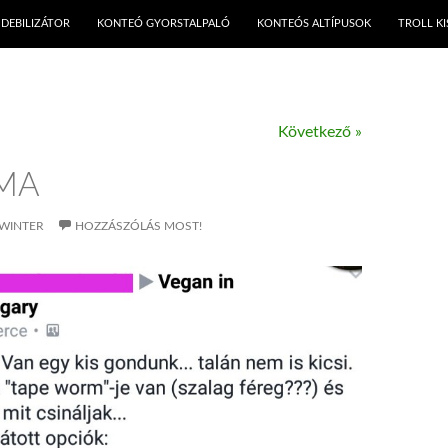
KILÉPÉS A TARTALOMBA
DEBILIZÁTOR
KONTEÓ GYORSTALPALÓ
KONTEÓS ALTÍPUSOK
TROLL K
Következő »
MA
WINTER
HOZZÁSZÓLÁS MOST!