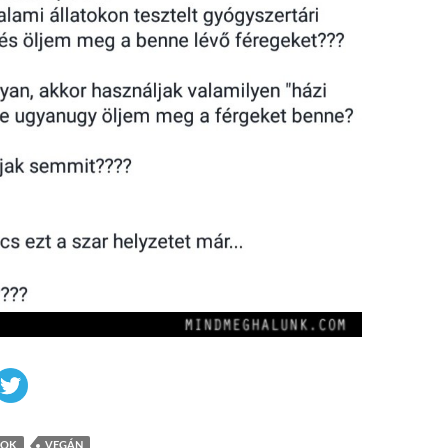
OOK
VEGÁN