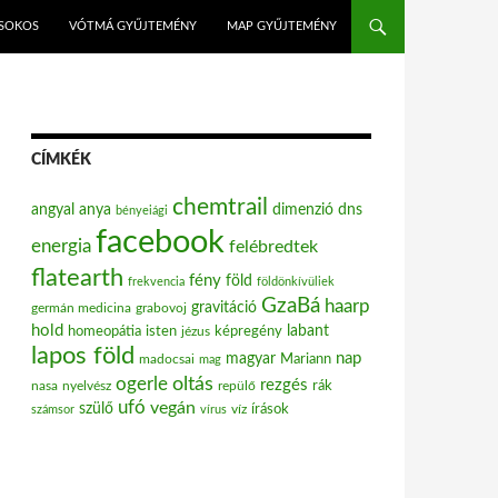
ISOKOS
VÓTMÁ GYŰJTEMÉNY
MAP GYŰJTEMÉNY
CÍMKÉK
chemtrail
angyal
anya
dimenzió
dns
bényeiági
facebook
energia
felébredtek
flatearth
fény
föld
frekvencia
földönkívüliek
GzaBá
haarp
gravitáció
grabovoj
germán medicina
hold
labant
homeopátia
isten
jézus
képregény
lapos föld
nap
magyar
Mariann
madocsai
mag
oltás
ogerle
rezgés
nasa
nyelvész
repülő
rák
ufó
vegán
szülő
víz
írások
számsor
vírus