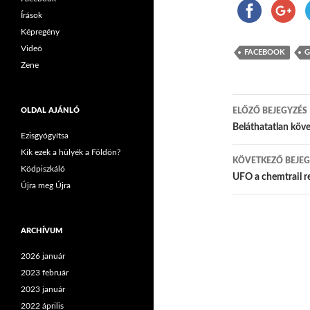
Írások
Képregény
Videó
FACEBOOK
G
Zene
OLDAL AJÁNLÓ
ELŐZŐ BEJEGYZÉS
Bejegyzés
Beláthatatlan kö
Ezisgyógyítsa
Kik ezek a hülyék a Földön?
KÖVETKEZŐ BEJEG
Ködpiszkáló
UFO a chemtrail r
Újra meg Újra
ARCHÍVUM
2026 január
2023 február
2023 január
2022 április