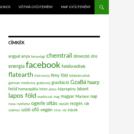
ISOKOS
VÓTMÁ GYŰJTEMÉNY
MAP GYŰJTEMÉNY
CÍMKÉK
chemtrail
angyal
anya
dimenzió
dns
bényeiági
facebook
energia
felébredtek
flatearth
fény
föld
frekvencia
földönkívüliek
GzaBá
haarp
gravitáció
grabovoj
germán medicina
hold
labant
homeopátia
isten
jézus
képregény
lapos föld
nap
magyar
Mariann
madocsai
mag
oltás
ogerle
rezgés
nasa
nyelvész
repülő
rák
ufó
vegán
szülő
víz
írások
számsor
vírus