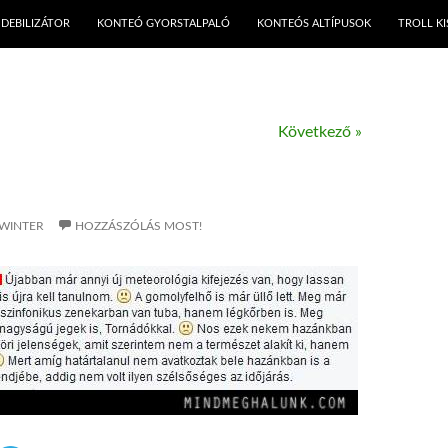
KILÉPÉS A TARTALOMBA
DEBILIZÁTOR
KONTEÓ GYORSTALPALÓ
KONTEÓS ALTÍPUSOK
TROLL K
Következő »
WINTER
HOZZÁSZÓLÁS MOST!