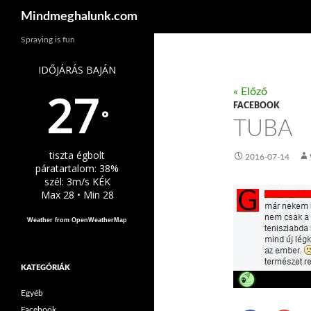
Keresés
Mindmeghalunk.com
Spraying is fun
IDŐJÁRÁS BAJÁN
27
« Előző
FACEBOOK
°
TUBA
tiszta égbolt
2016-07-14
páratartalom: 38%
szél: 3m/s KÉK
Max 28 • Min 28
Weather from OpenWeatherMap
KATEGÓRIÁK
Egyéb
Facebook