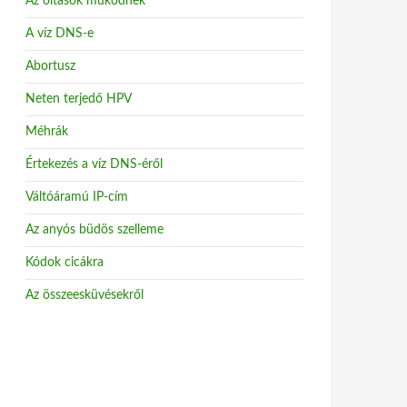
Az oltások működnek
A víz DNS-e
Abortusz
Neten terjedő HPV
Méhrák
Értekezés a víz DNS-éről
Váltóáramú IP-cím
Az anyós büdös szelleme
Kódok cicákra
Az összeesküvésekről