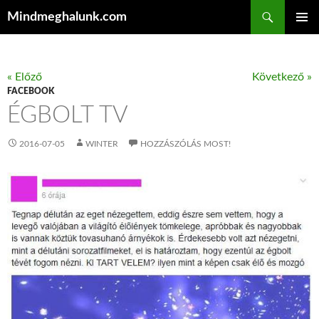
Keresés
Mindmeghalunk.com
KILÉPÉS A TARTALOMBA
ELSŐDL
MENÜ
« Előző
Következő »
FACEBOOK
ÉGBOLT TV
2016-07-05
WINTER
HOZZÁSZÓLÁS MOST!