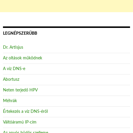
LEGNÉPSZERŰBB
Dr. Artisjus
Az oltások működnek
A víz DNS-e
Abortusz
Neten terjedő HPV
Méhrák
Értekezés a víz DNS-éről
Váltóáramú IP-cím