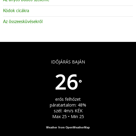
Az anyós büdös szelleme
Kódok cicákra
Az összeesküvésekről
IDŐJÁRÁS BAJÁN
26
°
erős felhőzet
páratartalom: 48%
szél: 4m/s KÉK
Max 25 • Min 25
Weather from OpenWeatherMap