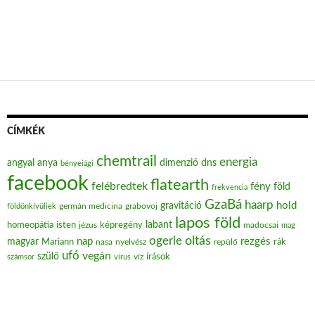
CÍMKÉK
chemtrail
energia
angyal
anya
dimenzió
dns
bényeiági
facebook
flatearth
felébredtek
fény
föld
frekvencia
GzaBá
haarp
hold
gravitáció
grabovoj
földönkívüliek
germán medicina
lapos föld
labant
homeopátia
isten
jézus
képregény
madocsai
mag
oltás
ogerle
nap
rezgés
magyar
Mariann
nasa
nyelvész
repülő
rák
ufó
vegán
szülő
víz
írások
számsor
vírus