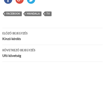
FACEBOOK
MANDALA
TV
ELŐZŐ BEJEGYZÉS
Bejegyzés navigáció
Kínzó kérdés
KÖVETKEZŐ BEJEGYZÉS
Ufó követség