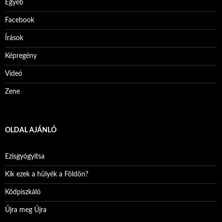
Egyéb
Facebook
Írások
Képregény
Videó
Zene
OLDAL AJÁNLÓ
Ezisgyógyítsa
Kik ezek a hülyék a Földön?
Ködpiszkáló
Újra meg Újra