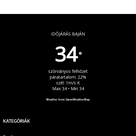
IDŐJÁRÁS BAJÁN
34
°
szórványos felhőzet
páratartalom: 22%
szél: 1m/s K
Max 34 • Min 34
Weather from OpenWeatherMap
KATEGÓRIÁK