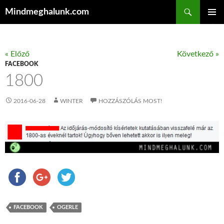
Keresés
Mindmeghalunk.com
KILÉPÉS A TARTALOMBA
ELSŐDL
MENÜ
« Előző
Következő »
FACEBOOK
1800
2016-06-28
WINTER
HOZZÁSZÓLÁS MOST!
FACEBOOK
OGERLE