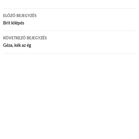
ELŐZŐ BEJEGYZÉS
Bejegyzés navigáció
Brit kilépés
KÖVETKEZŐ BEJEGYZÉS
Géza, kék az ég