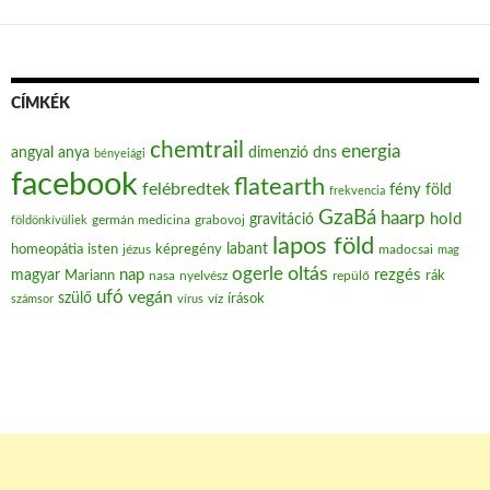
CÍMKÉK
chemtrail
energia
angyal
anya
dimenzió
dns
bényeiági
facebook
flatearth
felébredtek
fény
föld
frekvencia
GzaBá
haarp
hold
gravitáció
grabovoj
földönkívüliek
germán medicina
lapos föld
labant
homeopátia
isten
jézus
képregény
madocsai
mag
oltás
ogerle
nap
rezgés
magyar
Mariann
nasa
nyelvész
repülő
rák
ufó
vegán
szülő
víz
írások
számsor
vírus