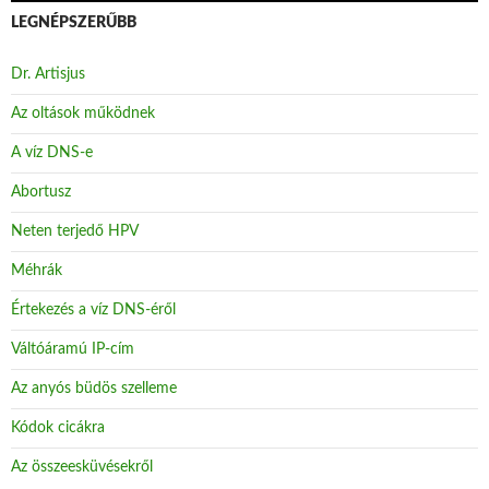
LEGNÉPSZERŰBB
Dr. Artisjus
Az oltások működnek
A víz DNS-e
Abortusz
Neten terjedő HPV
Méhrák
Értekezés a víz DNS-éről
Váltóáramú IP-cím
Az anyós büdös szelleme
Kódok cicákra
Az összeesküvésekről