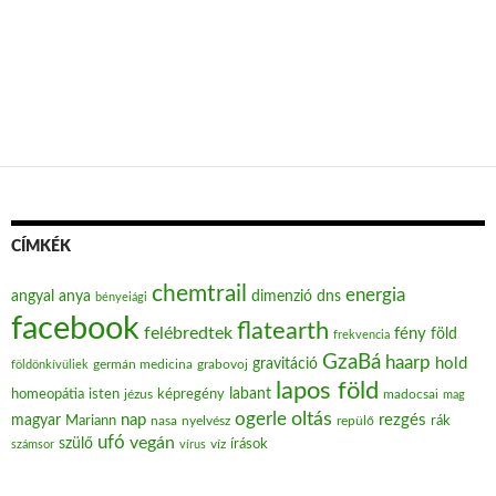
CÍMKÉK
chemtrail
energia
angyal
anya
dimenzió
dns
bényeiági
facebook
flatearth
felébredtek
fény
föld
frekvencia
GzaBá
haarp
hold
gravitáció
grabovoj
földönkívüliek
germán medicina
lapos föld
labant
homeopátia
isten
jézus
képregény
madocsai
mag
oltás
ogerle
nap
rezgés
magyar
Mariann
nasa
nyelvész
repülő
rák
ufó
vegán
szülő
víz
írások
számsor
vírus