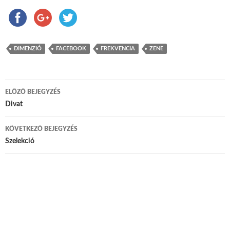
DIMENZIÓ
FACEBOOK
FREKVENCIA
ZENE
ELŐZŐ BEJEGYZÉS
Bejegyzés navigáció
Divat
KÖVETKEZŐ BEJEGYZÉS
Szelekció