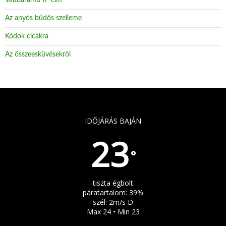
Az anyós büdös szelleme
Kódok cicákra
Az összeesküvésekről
IDŐJÁRÁS BAJÁN
23
°
tiszta égbolt
páratartalom: 39%
szél: 2m/s D
Max 24 • Min 23