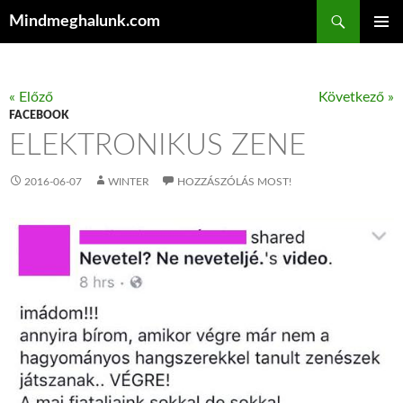
Keresés
Mindmeghalunk.com
KILÉPÉS A TARTALOMBA
ELSŐDL
MENÜ
« Előző
Következő »
FACEBOOK
ELEKTRONIKUS ZENE
2016-06-07
WINTER
HOZZÁSZÓLÁS MOST!