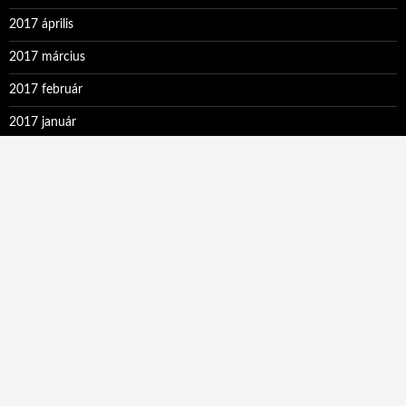
2017 április
2017 március
2017 február
2017 január
2016 december
2016 november
2016 október
2016 szeptember
2016 augusztus
2016 július
2016 június
2016 május