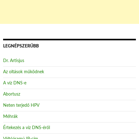
LEGNÉPSZERŰBB
Dr. Artisjus
Az oltások működnek
A víz DNS-e
Abortusz
Neten terjedő HPV
Méhrák
Értekezés a víz DNS-éről
Váltóáramú IP-cím