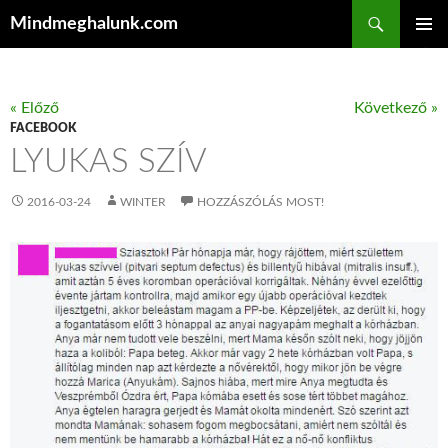
Keresés
Mindmeghalunk.com
KILÉPÉS A TARTALOMBA
ELSŐDL
MENÜ
« Előző
Következő »
FACEBOOK
LYUKAS SZÍV
2016-03-24
WINTER
HOZZÁSZÓLÁS MOST!