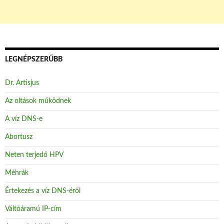
LEGNÉPSZERŰBB
Dr. Artisjus
Az oltások működnek
A víz DNS-e
Abortusz
Neten terjedő HPV
Méhrák
Értekezés a víz DNS-éről
Váltóáramú IP-cím