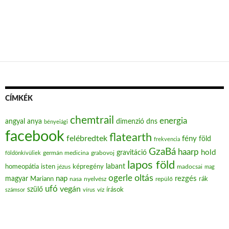
CÍMKÉK
chemtrail
energia
angyal
anya
dimenzió
dns
bényeiági
facebook
flatearth
felébredtek
fény
föld
frekvencia
GzaBá
haarp
hold
gravitáció
grabovoj
földönkívüliek
germán medicina
lapos föld
labant
homeopátia
isten
jézus
képregény
madocsai
mag
oltás
ogerle
nap
rezgés
magyar
Mariann
nasa
nyelvész
repülő
rák
ufó
vegán
szülő
víz
írások
számsor
vírus