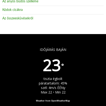
Az anyós büdös szelleme
Kódok cicákra
Az összeesküvésekről
IDŐJÁRÁS BAJÁN
23
°
tiszta égbolt
páratartalom: 45%
szél: 4m/s ÉÉNy
Max 22 • Min 22
Weather from OpenWeatherMap