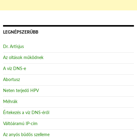
LEGNÉPSZERŰBB
Dr. Artisjus
Az oltások működnek
A víz DNS-e
Abortusz
Neten terjedő HPV
Méhrák
Értekezés a víz DNS-éről
Váltóáramú IP-cím
Az anyós büdös szelleme