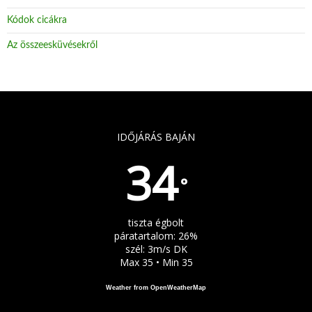
Kódok cicákra
Az összeesküvésekről
IDŐJÁRÁS BAJÁN
34
°
tiszta égbolt
páratartalom: 26%
szél: 3m/s DK
Max 35 • Min 35
Weather from OpenWeatherMap