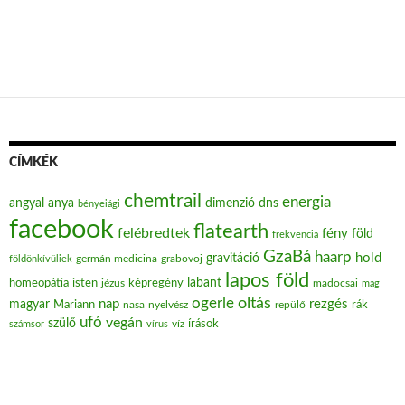
CÍMKÉK
chemtrail
energia
angyal
anya
dimenzió
dns
bényeiági
facebook
flatearth
felébredtek
fény
föld
frekvencia
GzaBá
haarp
hold
gravitáció
grabovoj
földönkívüliek
germán medicina
lapos föld
labant
homeopátia
isten
jézus
képregény
madocsai
mag
oltás
ogerle
nap
rezgés
magyar
Mariann
nasa
nyelvész
repülő
rák
ufó
vegán
szülő
víz
írások
számsor
vírus