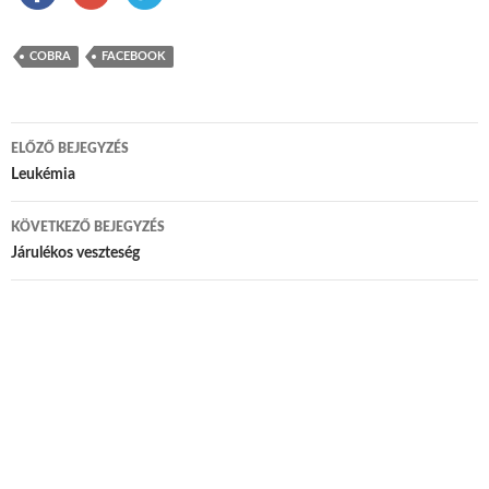
COBRA
FACEBOOK
ELŐZŐ BEJEGYZÉS
Bejegyzés navigáció
Leukémia
KÖVETKEZŐ BEJEGYZÉS
Járulékos veszteség