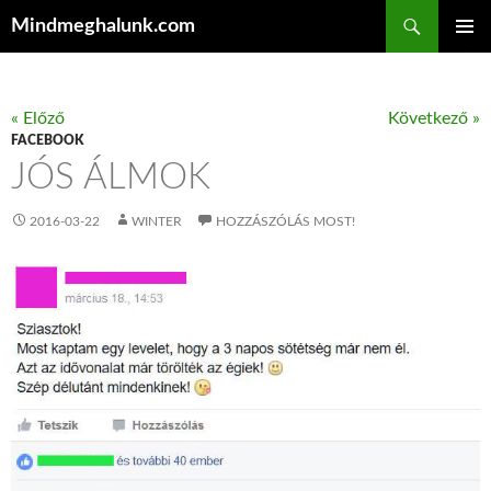
Keresés
Mindmeghalunk.com
KILÉPÉS A TARTALOMBA
ELSŐDL
MENÜ
« Előző
Következő »
FACEBOOK
JÓS ÁLMOK
2016-03-22
WINTER
HOZZÁSZÓLÁS MOST!