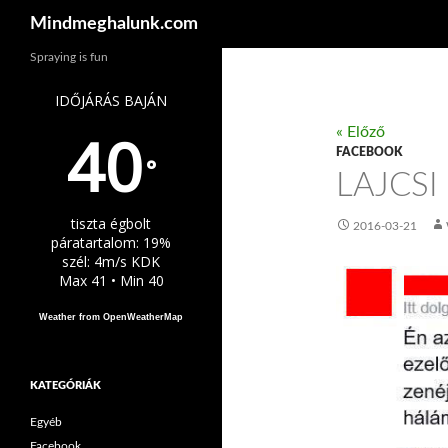
Keresés
Mindmeghalunk.com
Spraying is fun
IDŐJÁRÁS BAJÁN
40
« Előző
FACEBOOK
°
LAJCSI
tiszta égbolt
2016-03-21
páratartalom: 19%
szél: 4m/s KDK
Max 41 • Min 40
Weather from OpenWeatherMap
KATEGÓRIÁK
Egyéb
Facebook