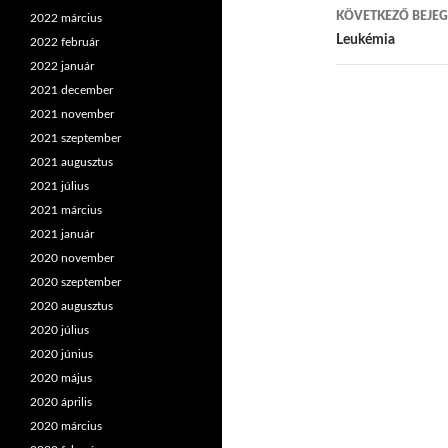
KÖVETKEZŐ BEJEG
2022 március
Leukémia
2022 február
2022 január
2021 december
2021 november
2021 szeptember
2021 augusztus
2021 július
2021 március
2021 január
2020 november
2020 szeptember
2020 augusztus
2020 július
2020 június
2020 május
2020 április
2020 március