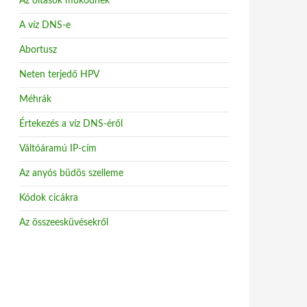
Az oltások működnek
A víz DNS-e
Abortusz
Neten terjedő HPV
Méhrák
Értekezés a víz DNS-éről
Váltóáramú IP-cím
Az anyós büdös szelleme
Kódok cicákra
Az összeesküvésekről