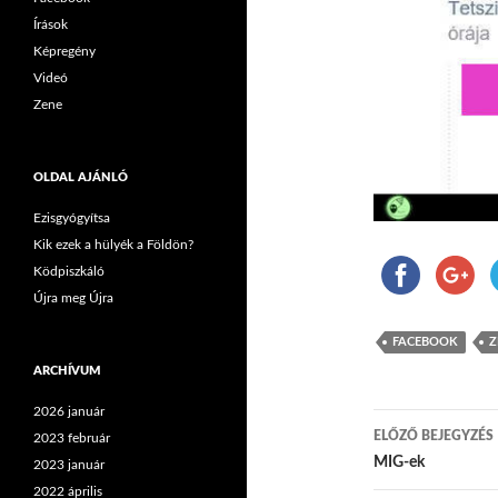
Írások
Képregény
Videó
Zene
OLDAL AJÁNLÓ
Ezisgyógyítsa
Kik ezek a hülyék a Földön?
Ködpiszkáló
Újra meg Újra
FACEBOOK
Z
ARCHÍVUM
2026 január
ELŐZŐ BEJEGYZÉS
2023 február
Bejegyzés
MIG-ek
2023 január
2022 április