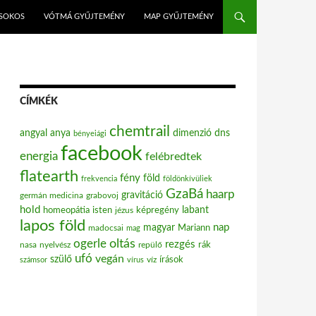
ISOKOS
VÓTMÁ GYŰJTEMÉNY
MAP GYŰJTEMÉNY
CÍMKÉK
chemtrail
angyal
anya
dimenzió
dns
bényeiági
facebook
energia
felébredtek
flatearth
fény
föld
frekvencia
földönkívüliek
GzaBá
haarp
gravitáció
grabovoj
germán medicina
hold
labant
homeopátia
isten
jézus
képregény
lapos föld
nap
magyar
Mariann
madocsai
mag
oltás
ogerle
rezgés
nasa
nyelvész
repülő
rák
ufó
vegán
szülő
víz
írások
számsor
vírus