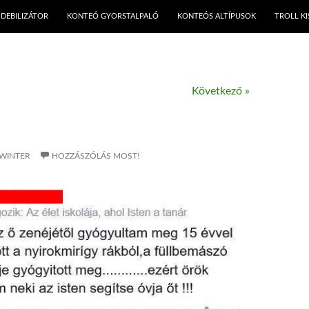
KILÉPÉS A TARTALOMBA
DEBILIZÁTOR
KONTEÓ GYORSTALPALÓ
KONTEÓS ALTÍPUSOK
TROLL K
Következő »
WINTER
HOZZÁSZÓLÁS MOST!