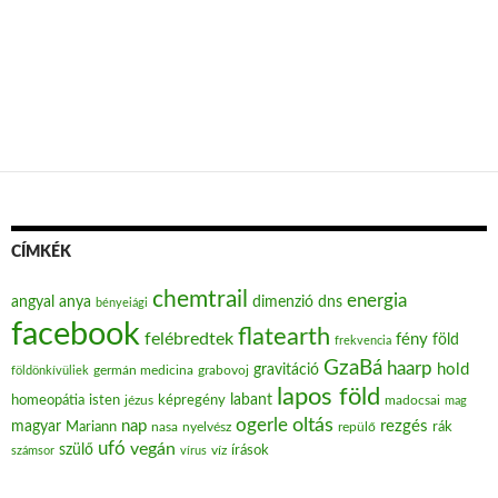
CÍMKÉK
chemtrail
energia
angyal
anya
dimenzió
dns
bényeiági
facebook
flatearth
felébredtek
fény
föld
frekvencia
GzaBá
haarp
hold
gravitáció
grabovoj
földönkívüliek
germán medicina
lapos föld
labant
homeopátia
isten
jézus
képregény
madocsai
mag
oltás
ogerle
nap
rezgés
magyar
Mariann
nasa
nyelvész
repülő
rák
ufó
vegán
szülő
víz
írások
számsor
vírus