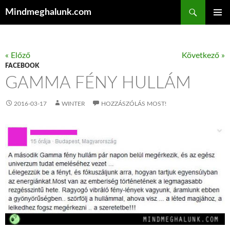
Keresés
Mindmeghalunk.com
KILÉPÉS A TARTALOMBA
ELSŐDL
MENÜ
« Előző
Következő »
FACEBOOK
GAMMA FÉNY HULLÁM
2016-03-17
WINTER
HOZZÁSZÓLÁS MOST!