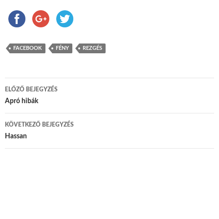
FACEBOOK
FÉNY
REZGÉS
ELŐZŐ BEJEGYZÉS
Bejegyzés navigáció
Apró hibák
KÖVETKEZŐ BEJEGYZÉS
Hassan