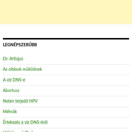
LEGNÉPSZERŰBB
Dr. Artisjus
Az oltások működnek
A víz DNS-e
Abortusz
Neten terjedő HPV
Méhrák
Értekezés a víz DNS-éről