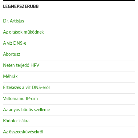
LEGNÉPSZERŰBB
Dr. Artisjus
Az oltások működnek
A víz DNS-e
Abortusz
Neten terjedő HPV
Méhrák
Értekezés a víz DNS-éről
Váltóáramú IP-cím
Az anyós büdös szelleme
Kódok cicákra
Az összeesküvésekről