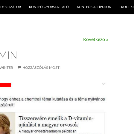
KILÉPÉS A TARTALOMBA
DEBILIZÁTOR
KONTEÓ GYORSTALPALÓ
KONTEÓS ALTÍPUSOK
TROLL K
Következő »
AMIN
WINTER
HOZZÁSZÓLÁS MOST!