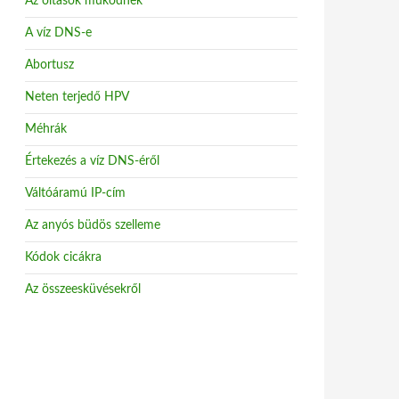
Az oltások működnek
A víz DNS-e
Abortusz
Neten terjedő HPV
Méhrák
Értekezés a víz DNS-éről
Váltóáramú IP-cím
Az anyós büdös szelleme
Kódok cicákra
Az összeesküvésekről