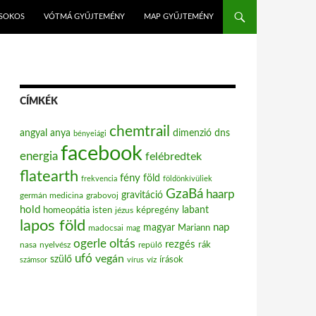
ISOKOS
VÓTMÁ GYŰJTEMÉNY
MAP GYŰJTEMÉNY
CÍMKÉK
chemtrail
angyal
anya
dimenzió
dns
bényeiági
facebook
energia
felébredtek
flatearth
fény
föld
frekvencia
földönkívüliek
GzaBá
haarp
gravitáció
grabovoj
germán medicina
hold
labant
homeopátia
isten
jézus
képregény
lapos föld
nap
magyar
Mariann
madocsai
mag
oltás
ogerle
rezgés
nasa
nyelvész
repülő
rák
ufó
vegán
szülő
víz
írások
számsor
vírus