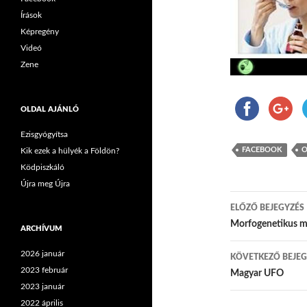
Írások
Képregény
Videó
Zene
OLDAL AJÁNLÓ
Ezisgyógyítsa
FACEBOOK
O
Kik ezek a hülyék a Földön?
Ködpiszkáló
Újra meg Újra
ELŐZŐ BEJEGYZÉS
Bejegyzés
Morfogenetikus 
ARCHÍVUM
2026 január
KÖVETKEZŐ BEJEG
2023 február
Magyar UFO
2023 január
2022 április