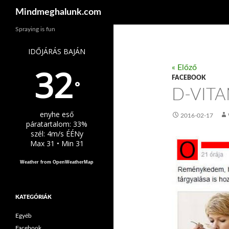
Keresés
Mindmeghalunk.com
Spraying is fun
IDŐJÁRÁS BAJÁN
32
« Előző
FACEBOOK
°
D-VIT
enyhe eső
2016-02-17
páratartalom: 33%
szél: 4m/s ÉÉNy
Max 31 • Min 31
Weather from OpenWeatherMap
KATEGÓRIÁK
Egyéb
Facebook