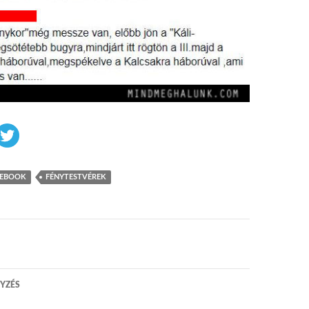
CEBOOK
FÉNYTESTVÉREK
 navigáció
YZÉS