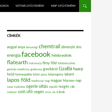
ISOKOS
VÓTMÁ GYŰJTEMÉNY
MAP GYŰJTEMÉNY
CÍMKÉK
chemtrail
angyal
anya
dimenzió
dns
bényeiági
facebook
energia
felébredtek
flatearth
fény
föld
frekvencia
földönkívüliek
GzaBá
haarp
gravitáció
grabovoj
germán medicina
hold
labant
homeopátia
isten
jézus
képregény
lapos föld
nap
magyar
Mariann
madocsai
mag
oltás
ogerle
rezgés
nasa
nyelvész
repülő
rák
ufó
vegán
szülő
víz
írások
számsor
vírus