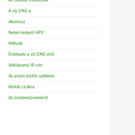
Az oltások működnek
A víz DNS-e
Abortusz
Neten terjedő HPV
Méhrák
Értekezés a víz DNS-éről
Váltóáramú IP-cím
Az anyós büdös szelleme
Kódok cicákra
Az összeesküvésekről