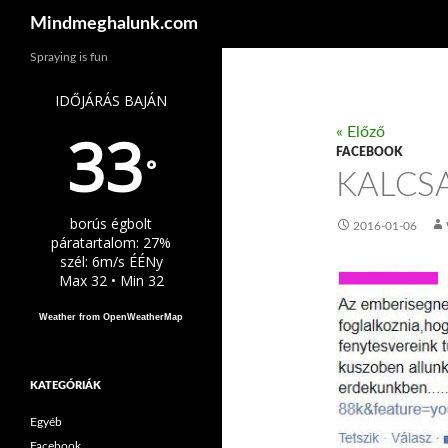
Keresés
Mindmeghalunk.com
Spraying is fun
IDŐJÁRÁS BAJÁN
33
« Előző
FACEBOOK
°
KALCS
borús égbolt
2016-01-06
páratartalom: 27%
szél: 6m/s ÉÉNy
Max 32 • Min 32
Weather from OpenWeatherMap
KATEGÓRIÁK
Egyéb
Facebook