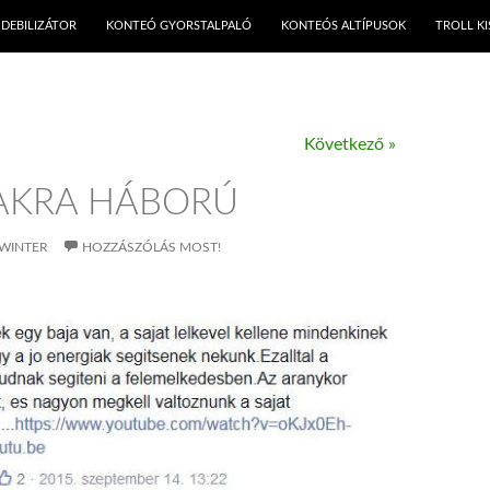
KILÉPÉS A TARTALOMBA
DEBILIZÁTOR
KONTEÓ GYORSTALPALÓ
KONTEÓS ALTÍPUSOK
TROLL K
Következő »
AKRA HÁBORÚ
WINTER
HOZZÁSZÓLÁS MOST!