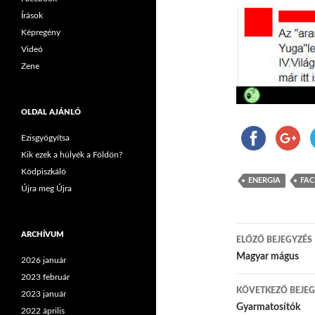
Írások
Képregény
Videó
Zene
OLDAL AJÁNLÓ
Ezisgyógyítsa
Kik ezek a hülyék a Földön?
Ködpiszkáló
ENERGIA
FA
Újra meg Újra
ARCHÍVUM
ELŐZŐ BEJEGYZÉS
Bejegyzés
Magyar mágus
2026 január
2023 február
KÖVETKEZŐ BEJEG
2023 január
Gyarmatosítók
2022 április