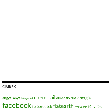
CÍMKÉK
chemtrail
energia
angyal
anya
dimenzió
dns
bényeiági
facebook
flatearth
felébredtek
fény
föld
frekvencia