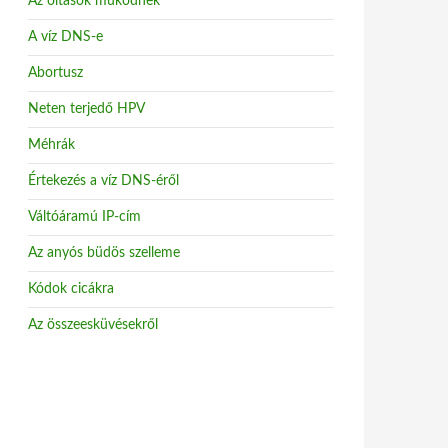
Az oltások működnek
A víz DNS-e
Abortusz
Neten terjedő HPV
Méhrák
Értekezés a víz DNS-éről
Váltóáramú IP-cím
Az anyós büdös szelleme
Kódok cicákra
Az összeesküvésekről