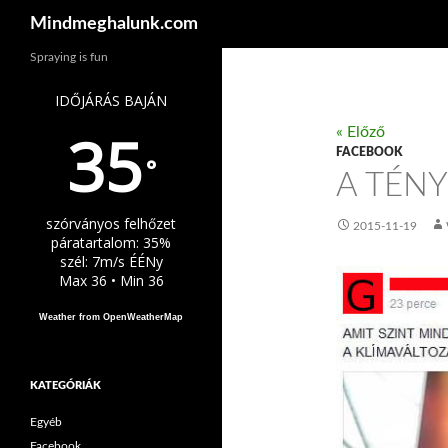
Keresés
Mindmeghalunk.com
Spraying is fun
IDŐJÁRÁS BAJÁN
35
« Előző
FACEBOOK
°
A TÉNY
szórványos felhőzet
2015-11-19
páratartalom: 35%
szél: 7m/s ÉÉNy
Max 36 • Min 36
Weather from OpenWeatherMap
KATEGÓRIÁK
Egyéb
Facebook