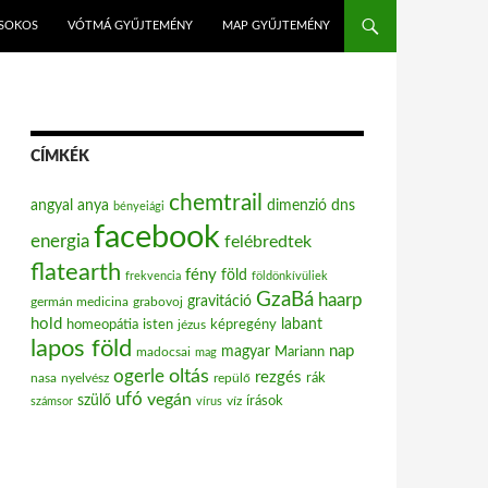
ISOKOS
VÓTMÁ GYŰJTEMÉNY
MAP GYŰJTEMÉNY
CÍMKÉK
chemtrail
angyal
anya
dimenzió
dns
bényeiági
facebook
energia
felébredtek
flatearth
fény
föld
frekvencia
földönkívüliek
GzaBá
haarp
gravitáció
grabovoj
germán medicina
hold
labant
homeopátia
isten
jézus
képregény
lapos föld
nap
magyar
Mariann
madocsai
mag
oltás
ogerle
rezgés
nasa
nyelvész
repülő
rák
ufó
vegán
szülő
víz
írások
számsor
vírus