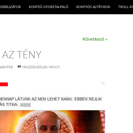
KILÉPÉS A TARTALOMBA
DEBILIZÁTOR
KONTEÓ GYORSTALPALÓ
KONTEÓS ALTÍPUSOK
TROLL K
Következő »
 AZ TÉNY
WINTER
HOZZÁSZÓLÁS MOST!