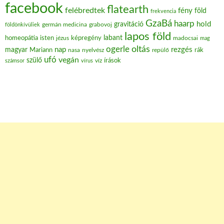
facebook
flatearth
felébredtek
fény
föld
frekvencia
GzaBá
haarp
hold
gravitáció
grabovoj
földönkívüliek
germán medicina
lapos föld
labant
homeopátia
isten
jézus
képregény
madocsai
mag
oltás
ogerle
nap
rezgés
magyar
Mariann
nasa
nyelvész
repülő
rák
ufó
vegán
szülő
víz
írások
számsor
vírus