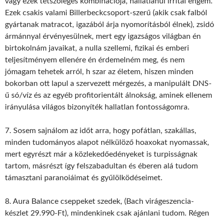
vagy ezek tetszőleges kombinációja, hallatlanul irritál engem.
Ezek csakis valami Billerbeckcsoport-szerű (akik csak falból
gyártanak matracot, igazából árja nyomorításból élnek), zsidó
ármánnyal érvényesülnek, mert egy igazságos világban én
birtokolnám javaikat, a nulla szellemi, fizikai és emberi
teljesítményem ellenére én érdemelném meg, és nem
jómagam tehetek arról, h szar az életem, hiszen minden
bokorban ott lapul a szervezett mérgezés, a manipulált DNS-
ű só/víz és az egyéb profitorientált álnokság, aminek ellenem
irányulása világos bizonyíték hallatlan fontosságomra.
7. Sosem sajnálom az időt arra, hogy pofátlan, szakállas,
minden tudományos alapot nélkülöző hoaxokat nyomassak,
mert egyrészt már a közlekedőedényeket is turpisságnak
tartom, másrészt így felszabadultan és éberen alá tudom
támasztani paranoiáimat és gyűlölködéseimet.
8. Aura Balance cseppeket szedek, (Bach virágeszencia-
készlet 29.990-Ft), mindenkinek csak ajánlani tudom. Régen