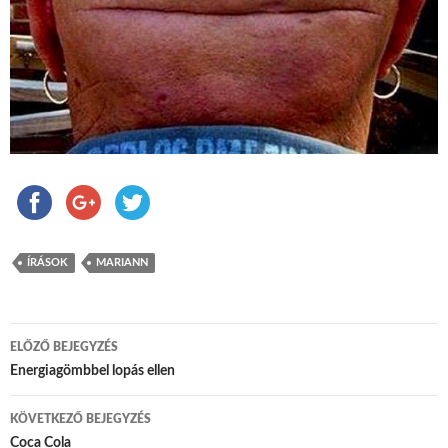
ÍRÁSOK
MARIANN
ELŐZŐ BEJEGYZÉS
Bejegyzés navigáció
Energiagömbbel lopás ellen
KÖVETKEZŐ BEJEGYZÉS
Coca Cola