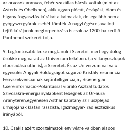
az orvosok aranyos, fehér szakállas bácsik voltak (mint az
Asterix és Obelixben), akik ugyan piócát, érvágást, ólom és
higany fogyasztás-kúrákat alkalmaztak, de legalább nem a
gyógyszergyárak zsebét tömték. A nagyi égésre javallott
tejfölkúrájának megtorpedózása is csak az 1200-ba kerülő
Panthenol szekerét tolja.
9. Legfontosabb lecke megtanulni Szeretni, mert egy dolog
örökké megmarad az Univerzum lelkében: ( a villanyoszlopok
elporladása után is), a Szeretet. És az Univerzummal való
egyesülés Angyali Boldogságot sugárzó Kristályrezonancia
Fényszekvenciáinak sejtintelligenciája , Bioenergiai
Csereinformáció-Polaritással vibráló Asztrál tudatos
Szívcsakra-energianyalábként lebegnek az Űr-aura
Aranyterén,egyenesen Asthar kapitány szíriuszplejádi
űrhajójának klafán rasszista, Igazmagyar- radiesztézikus
irányából.
10. Csakis azért szorgalmazok egy végre valóban alapos