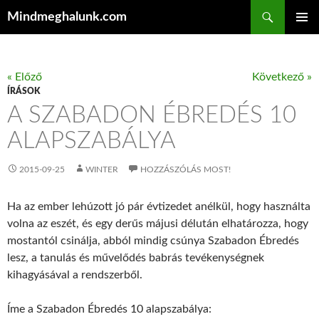
Keresés
Mindmeghalunk.com
KILÉPÉS A TARTALOMBA
ELSŐDL
MENÜ
« Előző
Következő »
ÍRÁSOK
A SZABADON ÉBREDÉS 10
ALAPSZABÁLYA
2015-09-25
WINTER
HOZZÁSZÓLÁS MOST!
Ha az ember lehúzott jó pár évtizedet anélkül, hogy használta
volna az eszét, és egy derűs májusi délután elhatározza, hogy
mostantól csinálja, abból mindig csúnya Szabadon Ébredés
lesz, a tanulás és művelődés babrás tevékenységnek
kihagyásával a rendszerből.
Íme a Szabadon Ébredés 10 alapszabálya: