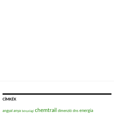
CÍMKÉK
chemtrail
energia
angyal
anya
dimenzió
dns
bényeiági