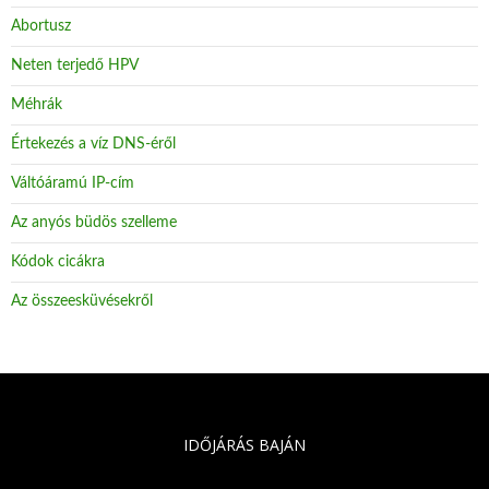
Abortusz
Neten terjedő HPV
Méhrák
Értekezés a víz DNS-éről
Váltóáramú IP-cím
Az anyós büdös szelleme
Kódok cicákra
Az összeesküvésekről
IDŐJÁRÁS BAJÁN