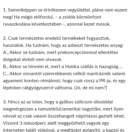
1. Semmiképpen se érintkezem vegyülettel, pláne nem eszem
meg! Ha mégis előfordul, – a zsidók körmönfont
ravaszkodása következtében -, azonnal kezet mosok.
2. Csak természetes eredetű termékeket fogyasztok,
használok. Ha tudnám, hogy az azbeszt természetes anyag:
A., Akkor se tudnám, mert prekoncepciómmal ellentétes
dolgokat elvből nem olvasok.
B., Akkor se hinném el, mert a Holdra szállás is hazugság …
C., Akkor onnantól szemrebbenés nélkül mantráznék valami
agyament konteo-rémálmot, hogy csak rossz a PR-ja, és egy
lépésben rákgyógyszerré változna. (Jó, de mi nem?)
3. Nincs az az isten, hogy a gyilkos szilícium-dioxiddal
megmérgezzen a nemzetközi/amerikai nagytőke, mert ilyen
névvel az csak valami összehangolt népirtásos gaztett lehet.
Viszont 3 másodperc alatt meggyőzhető vagyok egy
interneten talált videóval, a megfázást gyógyító, a kapzsi és