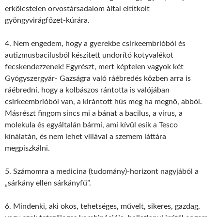
erkölcstelen orvostársadalom által eltitkolt
gyöngyvirágfőzet-kúrára.
4. Nem engedem, hogy a gyerekbe csirkeembrióból és
autizmusbacilusból készített undorító kotyvalékot
fecskendezzenek! Egyrészt, mert képtelen vagyok két
Gyógyszergyár- Gazságra való ráébredés közben arra is
ráébredni, hogy a kolbászos rántotta is valójában
csirkeembrióból van, a kirántott hús meg ha megnő, abból.
Másrészt fingom sincs mi a bánat a bacilus, a vírus, a
molekula és egyáltalán bármi, ami kívül esik a Tesco
kínálatán, és nem lehet villával a szemem láttára
megpiszkálni.
5. Számomra a medicina (tudomány)-horizont nagyjából a
„sárkány ellen sárkányfű”.
6. Mindenki, aki okos, tehetséges, művelt, sikeres, gazdag,