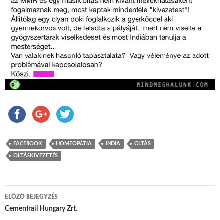
FACEBOOK
HOMEOPÁTIA
INDIA
OLTÁS
OLTÁSKIVEZETÉS
ELŐZŐ BEJEGYZÉS
Bejegyzés navigáció
Cementrail Hungary Zrt.