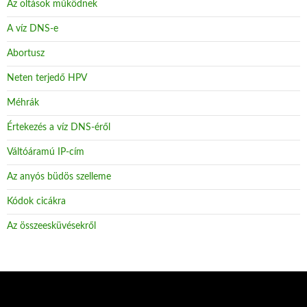
Az oltások működnek
A víz DNS-e
Abortusz
Neten terjedő HPV
Méhrák
Értekezés a víz DNS-éről
Váltóáramú IP-cím
Az anyós büdös szelleme
Kódok cicákra
Az összeesküvésekről