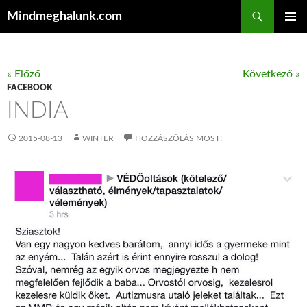
Keresés
Mindmeghalunk.com
KILÉPÉS A TARTALOMBA
ELSŐDL
MENÜ
« Előző
Következő »
FACEBOOK
INDIA
2015-08-13
WINTER
HOZZÁSZÓLÁS MOST!