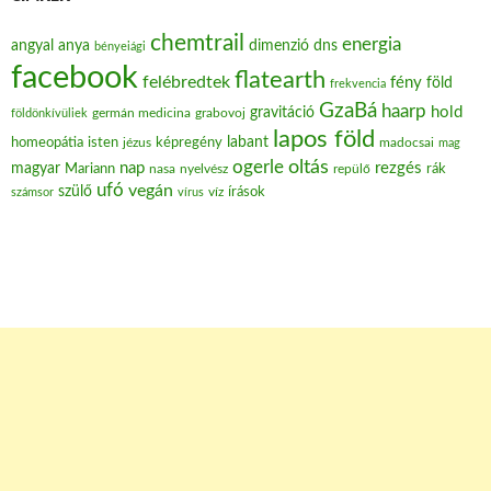
chemtrail
energia
angyal
anya
dimenzió
dns
bényeiági
facebook
flatearth
felébredtek
fény
föld
frekvencia
GzaBá
haarp
hold
gravitáció
grabovoj
földönkívüliek
germán medicina
lapos föld
labant
homeopátia
isten
jézus
képregény
madocsai
mag
oltás
ogerle
nap
rezgés
magyar
Mariann
nasa
nyelvész
repülő
rák
ufó
vegán
szülő
víz
írások
számsor
vírus