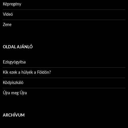
Képregény
Videó
Zene
OLDAL AJÁNLÓ
Ezisgyógyítsa
Kik ezek a hülyék a Földön?
Ködpiszkáló
Újra meg Újra
ARCHÍVUM