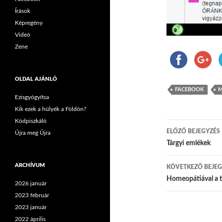
Írások
Képregény
Videó
Zene
OLDAL AJÁNLÓ
FACEBOOK
M
Ezisgyógyítsa
Kik ezek a hülyék a Földön?
Ködpiszkáló
ELŐZŐ BEJEGYZÉS
Újra meg Újra
Bejegyzés
Tárgyi emlékek
ARCHÍVUM
KÖVETKEZŐ BEJEG
Homeopátiával a t
2026 január
2023 február
2023 január
2022 április