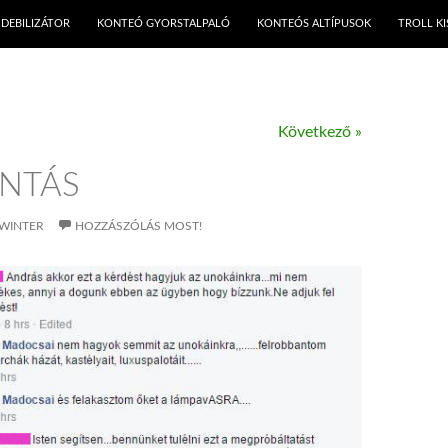
KILÉPÉS A TARTALOMBA
DEBILIZÁTOR
KONTEÓ GYORSTALPALÓ
KONTEÓS ALTÍPUSOK
TROLL K
Következő »
NTÁS
WINTER
HOZZÁSZÓLÁS MOST!