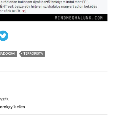
ADOCSAI
TERRORISTA
 navigáció
YZÉS
orokgyík ellen