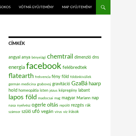
ISOKOS
VÓTMÁ GYŰJTEMÉNY
MAP GYŰJTEMÉNY
CÍMKÉK
chemtrail
angyal
anya
dimenzió
dns
bényeiági
facebook
energia
felébredtek
flatearth
fény
föld
frekvencia
földönkívüliek
GzaBá
haarp
gravitáció
grabovoj
germán medicina
hold
labant
homeopátia
isten
jézus
képregény
lapos föld
nap
magyar
Mariann
madocsai
mag
oltás
ogerle
rezgés
nasa
nyelvész
repülő
rák
ufó
vegán
szülő
víz
írások
számsor
vírus