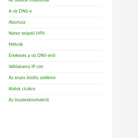
Az oltások működnek
A víz DNS-e
Abortusz
Neten terjedő HPV
Méhrák
Értekezés a víz DNS-éről
Váltóáramú IP-cím
Az anyós büdös szelleme
Kódok cicákra
Az összeesküvésekről