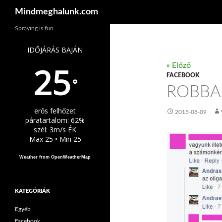
Keresés
Mindmeghalunk.com
Spraying is fun
IDŐJÁRÁS BAJÁN
25
« Előző
FACEBOOK
°
ROBBA
erős felhőzet
2015-08-09
páratartalom: 62%
szél: 3m/s ÉK
Max 25 • Min 25
Weather from OpenWeatherMap
KATEGÓRIÁK
Egyéb
Facebook