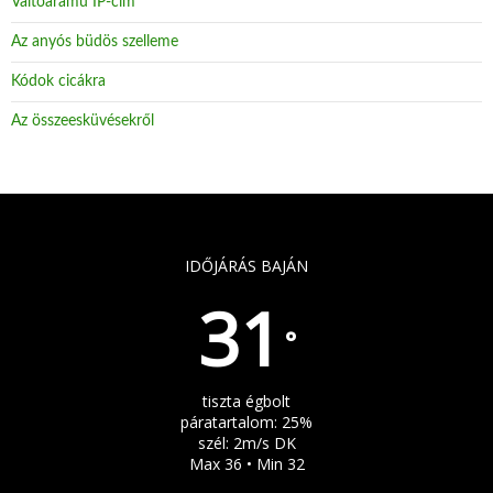
Váltóáramú IP-cím
Az anyós büdös szelleme
Kódok cicákra
Az összeesküvésekről
IDŐJÁRÁS BAJÁN
31
°
tiszta égbolt
páratartalom: 25%
szél: 2m/s DK
Max 36 • Min 32