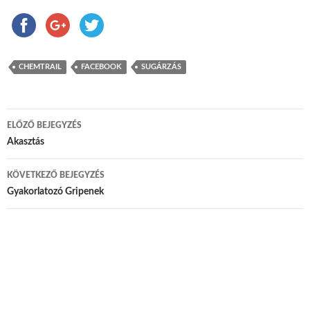
CHEMTRAIL
FACEBOOK
SUGÁRZÁS
ELŐZŐ BEJEGYZÉS
Bejegyzés navigáció
Akasztás
KÖVETKEZŐ BEJEGYZÉS
Gyakorlatozó Gripenek