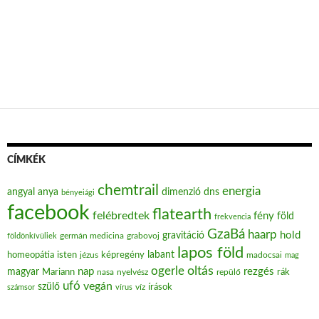
CÍMKÉK
chemtrail
energia
angyal
anya
dimenzió
dns
bényeiági
facebook
flatearth
felébredtek
fény
föld
frekvencia
GzaBá
haarp
hold
gravitáció
grabovoj
földönkívüliek
germán medicina
lapos föld
labant
homeopátia
isten
jézus
képregény
madocsai
mag
oltás
ogerle
nap
rezgés
magyar
Mariann
nasa
nyelvész
repülő
rák
ufó
vegán
szülő
víz
írások
számsor
vírus