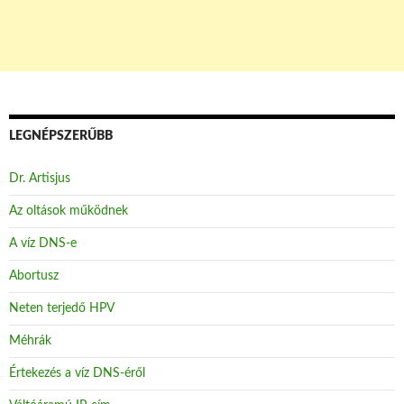
LEGNÉPSZERŰBB
Dr. Artisjus
Az oltások működnek
A víz DNS-e
Abortusz
Neten terjedő HPV
Méhrák
Értekezés a víz DNS-éről