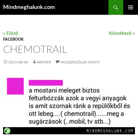
Keresés
Mindmeghalunk.com
KILÉPÉS A TARTALOMBA
ELSŐDL
MENÜ
« Előző
Következő »
FACEBOOK
CHEMOTRAIL
2015-08-04
WINTER
HOZZÁSZÓLÁS MOST!