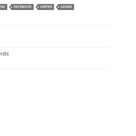
CNC
FACEBOOK
GRIPEN
GZABÁ
 navigáció
YZÉS