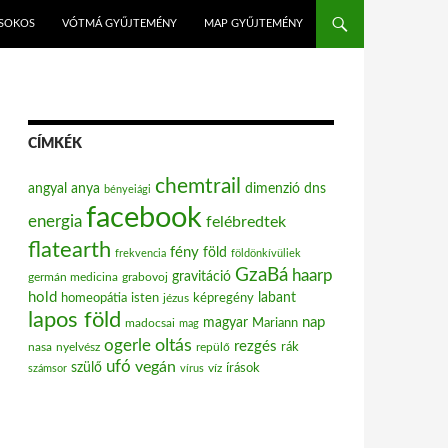
ISOKOS
VÓTMÁ GYŰJTEMÉNY
MAP GYŰJTEMÉNY
CÍMKÉK
chemtrail
angyal
anya
dimenzió
dns
bényeiági
facebook
energia
felébredtek
flatearth
fény
föld
frekvencia
földönkívüliek
GzaBá
haarp
gravitáció
grabovoj
germán medicina
hold
labant
homeopátia
isten
jézus
képregény
lapos föld
nap
magyar
Mariann
madocsai
mag
oltás
ogerle
rezgés
nasa
nyelvész
repülő
rák
ufó
vegán
szülő
víz
írások
számsor
vírus