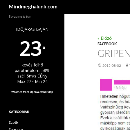
Keresés
Mindmeghalunk.com
Spraying is fun
IDŐJÁRÁS BAJÁN
23
« Előző
FACEBOOK
°
GRIPE
kevés felhő
2015-08-02
páratartalom: 58%
szél: 5m/s ÉÉNy
Max 27 • Min 24
Weather from OpenWeatherMap
KATEGÓRIÁK
Egyéb
Facebook