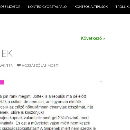
KILÉPÉS A TARTALOMBA
DEBILIZÁTOR
KONTEÓ GYORSTALPALÓ
KONTEÓS ALTÍPUSOK
TROLL K
Következő »
NEK
WINTER
HOZZÁSZÓLÁS MOST!