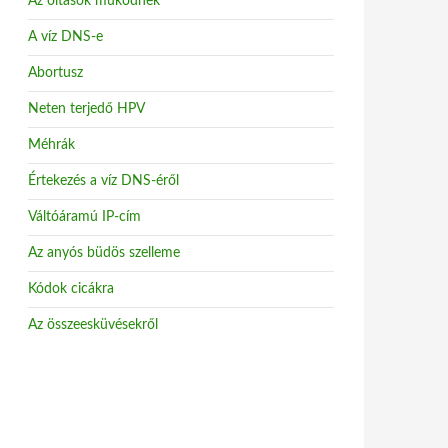
Az oltások működnek
A víz DNS-e
Abortusz
Neten terjedő HPV
Méhrák
Értekezés a víz DNS-éről
Váltóáramú IP-cím
Az anyós büdös szelleme
Kódok cicákra
Az összeesküvésekről