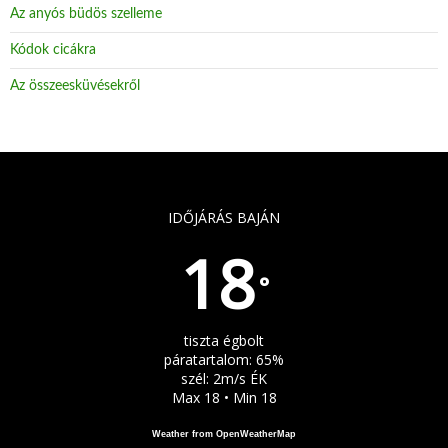
Az anyós büdös szelleme
Kódok cicákra
Az összeesküvésekről
IDŐJÁRÁS BAJÁN
18
°
tiszta égbolt
páratartalom: 65%
szél: 2m/s ÉK
Max 18 • Min 18
Weather from OpenWeatherMap