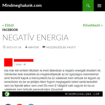
Keresés
Mindmeghalunk.com
KILÉPÉS A TARTALOMBA
ELSŐDL
MENÜ
« Előző
Következő »
FACEBOOK
NEGATÍV ENERGIA
2015-07-24
WINTER
HOZZÁSZÓLÁS MOST!