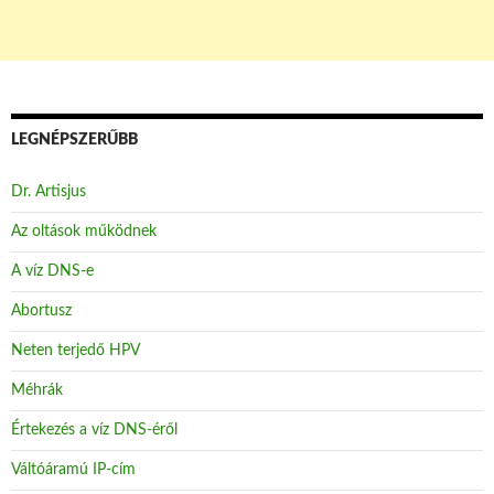
LEGNÉPSZERŰBB
Dr. Artisjus
Az oltások működnek
A víz DNS-e
Abortusz
Neten terjedő HPV
Méhrák
Értekezés a víz DNS-éről
Váltóáramú IP-cím