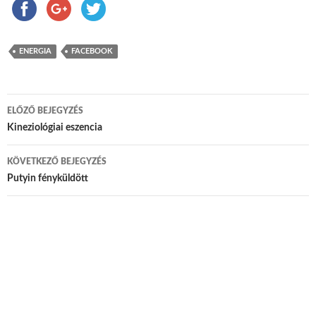
ENERGIA
FACEBOOK
ELŐZŐ BEJEGYZÉS
Bejegyzés navigáció
Kineziológiai eszencia
KÖVETKEZŐ BEJEGYZÉS
Putyin fényküldött