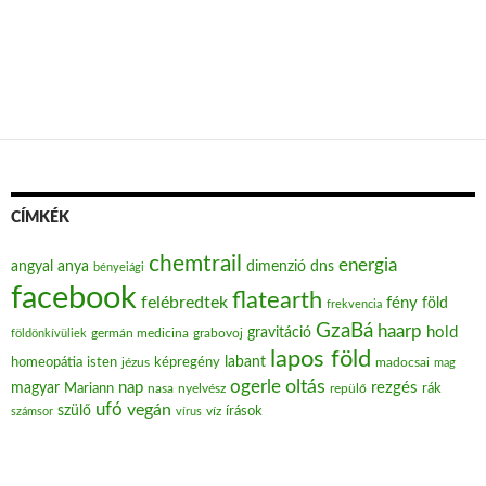
CÍMKÉK
chemtrail
energia
angyal
anya
dimenzió
dns
bényeiági
facebook
flatearth
felébredtek
fény
föld
frekvencia
GzaBá
haarp
hold
gravitáció
grabovoj
földönkívüliek
germán medicina
lapos föld
labant
homeopátia
isten
jézus
képregény
madocsai
mag
oltás
ogerle
nap
rezgés
magyar
Mariann
nasa
nyelvész
repülő
rák
ufó
vegán
szülő
víz
írások
számsor
vírus