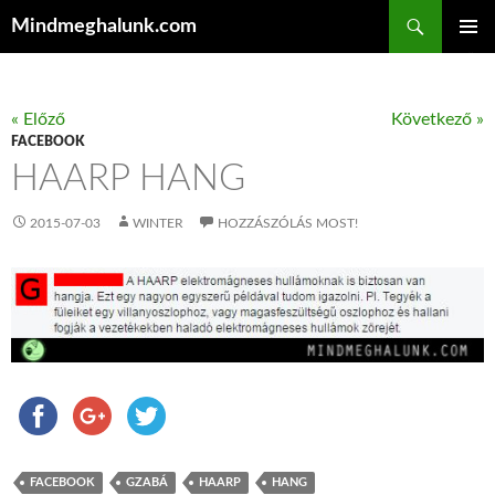
Keresés
Mindmeghalunk.com
KILÉPÉS A TARTALOMBA
ELSŐDL
MENÜ
« Előző
Következő »
FACEBOOK
HAARP HANG
2015-07-03
WINTER
HOZZÁSZÓLÁS MOST!
FACEBOOK
GZABÁ
HAARP
HANG