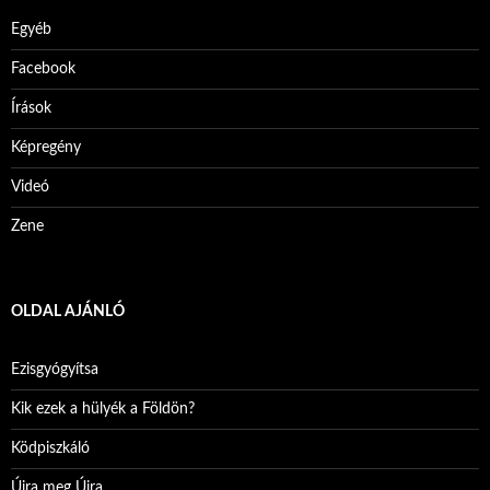
Egyéb
Facebook
Írások
Képregény
Videó
Zene
OLDAL AJÁNLÓ
Ezisgyógyítsa
Kik ezek a hülyék a Földön?
Ködpiszkáló
Újra meg Újra