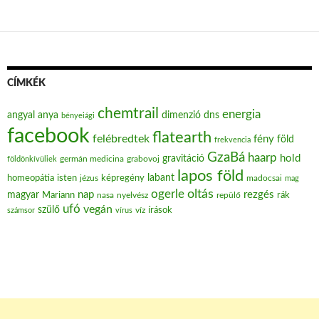
CÍMKÉK
chemtrail
energia
angyal
anya
dimenzió
dns
bényeiági
facebook
flatearth
felébredtek
fény
föld
frekvencia
GzaBá
haarp
hold
gravitáció
grabovoj
földönkívüliek
germán medicina
lapos föld
labant
homeopátia
isten
jézus
képregény
madocsai
mag
oltás
ogerle
nap
rezgés
magyar
Mariann
nasa
nyelvész
repülő
rák
ufó
vegán
szülő
víz
írások
számsor
vírus