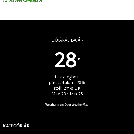
Az összeesküvésekről
IDŐJÁRÁS BAJÁN
28
°
tiszta égbolt
páratartalom: 28%
szél: 2m/s DK
Max 28 • Min 25
Weather from OpenWeatherMap
KATEGÓRIÁK