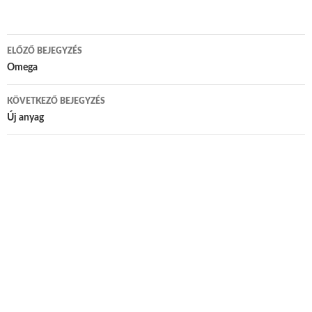
ELŐZŐ BEJEGYZÉS
Bejegyzés navigáció
Omega
KÖVETKEZŐ BEJEGYZÉS
Új anyag