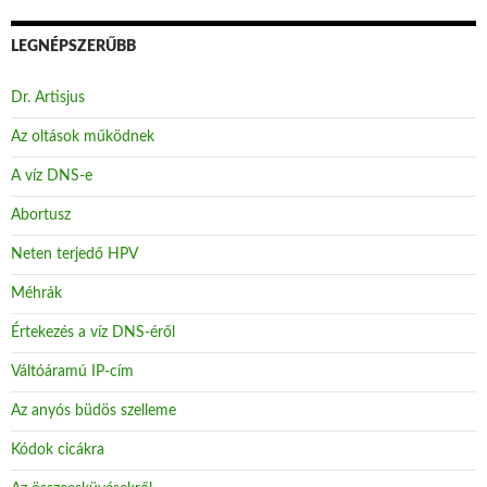
LEGNÉPSZERŰBB
Dr. Artisjus
Az oltások működnek
A víz DNS-e
Abortusz
Neten terjedő HPV
Méhrák
Értekezés a víz DNS-éről
Váltóáramú IP-cím
Az anyós büdös szelleme
Kódok cicákra