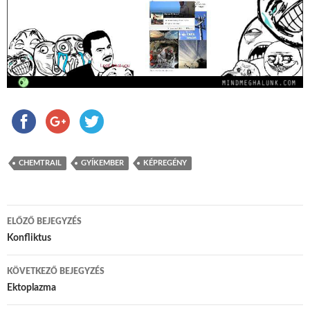
CHEMTRAIL
GYÍKEMBER
KÉPREGÉNY
ELŐZŐ BEJEGYZÉS
Bejegyzés navigáció
Konfliktus
KÖVETKEZŐ BEJEGYZÉS
Ektoplazma