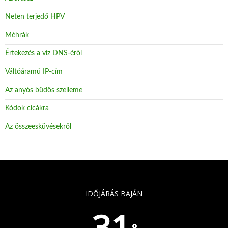
Neten terjedő HPV
Méhrák
Értekezés a víz DNS-éről
Váltóáramú IP-cím
Az anyós büdös szelleme
Kódok cicákra
Az összeesküvésekről
IDŐJÁRÁS BAJÁN
31