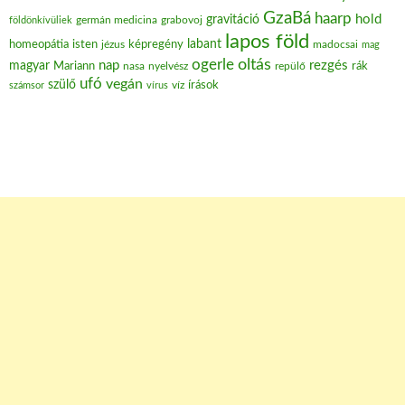
GzaBá
haarp
hold
gravitáció
grabovoj
földönkívüliek
germán medicina
lapos föld
labant
homeopátia
isten
jézus
képregény
madocsai
mag
oltás
ogerle
nap
rezgés
magyar
Mariann
nasa
nyelvész
repülő
rák
ufó
vegán
szülő
víz
írások
számsor
vírus