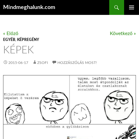
Keresés
Mindmeghalunk.com
KILÉPÉS A TARTALOMBA
ELSŐDL
MENÜ
« Előző
Következő »
EGYÉB
,
KÉPREGÉNY
KÉPEK
2015-06-17
ZSOFI
HOZZÁSZÓLÁS MOST!