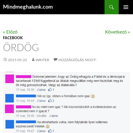
Keresés
Mindmeghalunk.com
KILÉPÉS A TARTALOMBA
ELSŐDL
MENÜ
« Előző
Következő »
FACEBOOK
ÖRDÖG
2015-05-22
WINTER
HOZZÁSZÓLÁS MOST!