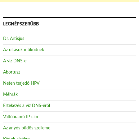
LEGNÉPSZERŰBB
Dr. Artisjus
Az oltások működnek
A víz DNS-e
Abortusz
Neten terjedő HPV
Méhrák
Értekezés a víz DNS-éről
Váltóáramú IP-cím
Az anyós büdös szelleme