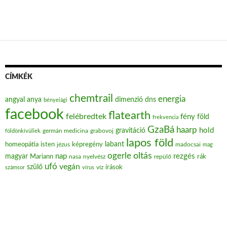
CÍMKÉK
chemtrail
energia
angyal
anya
dimenzió
dns
bényeiági
facebook
flatearth
felébredtek
fény
föld
frekvencia
GzaBá
haarp
hold
gravitáció
grabovoj
földönkívüliek
germán medicina
lapos föld
labant
homeopátia
isten
jézus
képregény
madocsai
mag
oltás
ogerle
nap
rezgés
magyar
Mariann
nasa
nyelvész
repülő
rák
ufó
vegán
szülő
víz
írások
számsor
vírus