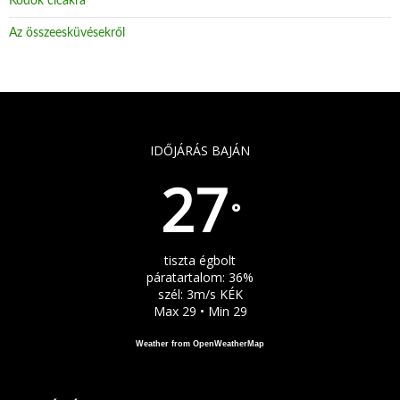
Kódok cicákra
Az összeesküvésekről
IDŐJÁRÁS BAJÁN
27
°
tiszta égbolt
páratartalom: 36%
szél: 3m/s KÉK
Max 29 • Min 29
Weather from OpenWeatherMap