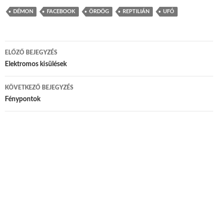
DÉMON
FACEBOOK
ÖRDÖG
REPTILIÁN
UFÓ
ELŐZŐ BEJEGYZÉS
Bejegyzés navigáció
Elektromos kisülések
KÖVETKEZŐ BEJEGYZÉS
Fénypontok