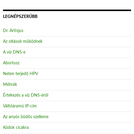
LEGNÉPSZERŰBB
Dr. Artisjus
Az oltások működnek
A víz DNS-e
Abortusz
Neten terjedő HPV
Méhrák
Értekezés a víz DNS-éről
Váltóáramú IP-cím
Az anyós büdös szelleme
Kódok cicákra