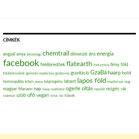
CÍMKÉK
chemtrail
energia
angyal
anya
dimenzió
dns
bényeiági
facebook
flatearth
felébredtek
fény
föld
frekvencia
GzaBá
haarp
hold
gravitáció
grabovoj
földönkívüliek
germán medicina
lapos föld
labant
homeopátia
isten
jézus
képregény
madocsai
mag
oltás
ogerle
nap
rezgés
magyar
Mariann
nasa
nyelvész
repülő
rák
ufó
vegán
szülő
víz
írások
számsor
vírus