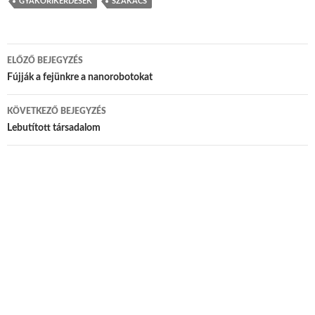
GYAKORIKÉRDÉSEK
SZAKÁCS
ELŐZŐ BEJEGYZÉS
Bejegyzés navigáció
Fújják a fejünkre a nanorobotokat
KÖVETKEZŐ BEJEGYZÉS
Lebutított társadalom