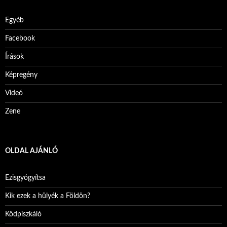
Egyéb
Facebook
Írások
Képregény
Videó
Zene
OLDAL AJÁNLÓ
Ezisgyógyítsa
Kik ezek a hülyék a Földön?
Ködpiszkáló