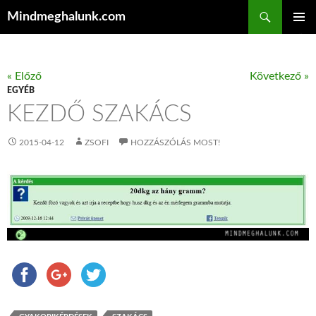
Keresés
Mindmeghalunk.com
KILÉPÉS A TARTALOMBA
ELSŐDL
MENÜ
« Előző
Következő »
EGYÉB
KEZDŐ SZAKÁCS
2015-04-12
ZSOFI
HOZZÁSZÓLÁS MOST!