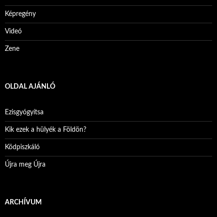
Képregény
Videó
Zene
OLDAL AJÁNLÓ
Ezisgyógyítsa
Kik ezek a hülyék a Földön?
Ködpiszkáló
Újra meg Újra
ARCHÍVUM