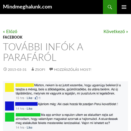
Keresés
Mindmeghalunk.com
KILÉPÉS A TARTALOMBA
ELSŐDL
MENÜ
« Előző
Következő »
FACEBOOK
TOVÁBBI INFÓK A
PARAFÁRÓL
2015-03-31
ZSOFI
HOZZÁSZÓLÁS MOST!