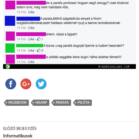
FACEBOOK
HAARP
PARAFA
PILÓTA
ELŐZŐ BEJEGYZÉS
Bejegyzés navigáció
Informatikusok