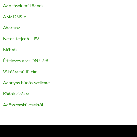
Az oltások működnek
A víz DNS-e
Abortusz
Neten terjedő HPV
Méhrák
Értekezés a víz DNS-éről
Váltóáramú IP-cím
Az anyós büdös szelleme
Kódok cicákra
Az összeesküvésekről