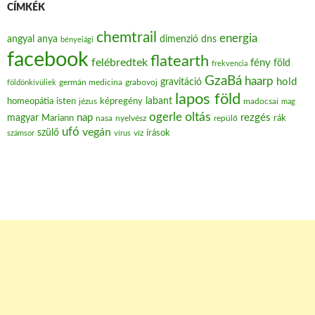
CÍMKÉK
chemtrail
energia
angyal
anya
dimenzió
dns
bényeiági
facebook
flatearth
felébredtek
fény
föld
frekvencia
GzaBá
haarp
hold
gravitáció
grabovoj
földönkívüliek
germán medicina
lapos föld
labant
homeopátia
isten
jézus
képregény
madocsai
mag
oltás
ogerle
nap
rezgés
magyar
Mariann
nasa
nyelvész
repülő
rák
ufó
vegán
szülő
víz
írások
számsor
vírus