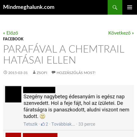
Keresés
Mindmeghalunk.com
KILÉPÉS A TARTALOMBA
ELSŐDL
MENÜ
« Előző
Következő »
FACEBOOK
PARAFÁVAL A CHEMTRAIL
HATÁSAI ELLEN
2015-03-31
ZSOFI
HOZZÁSZÓLÁS MOST!