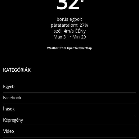
32
°
borús égbolt
páratartalom: 27%
szél: 4m/s ÉÉNy
Max 31 • Min 29
Weather from OpenWeatherMap
KATEGÓRIÁK
Egyéb
Facebook
Írások
Képregény
Videó