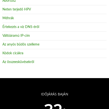
Abortusz
Neten terjedő HPV
Méhrák
Értekezés a víz DNS-éről
Váltóáramú IP-cím
Az anyós büdös szelleme
Kódok cicákra
Az összeesküvésekről
IDŐJÁRÁS BAJÁN