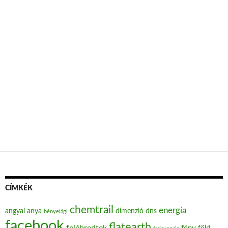
CÍMKÉK
chemtrail
energia
angyal
anya
dimenzió
dns
bényeiági
facebook
flatearth
felébredtek