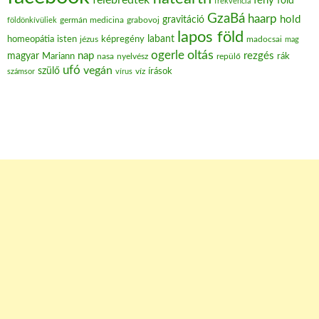
fény
föld
frekvencia
GzaBá
haarp
hold
gravitáció
grabovoj
földönkívüliek
germán medicina
lapos föld
labant
homeopátia
isten
jézus
képregény
madocsai
mag
oltás
ogerle
nap
rezgés
magyar
Mariann
nasa
nyelvész
repülő
rák
ufó
vegán
szülő
víz
írások
számsor
vírus