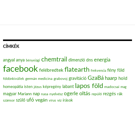
CÍMKÉK
chemtrail
energia
angyal
anya
dimenzió
dns
bényeiági
facebook
flatearth
felébredtek
fény
föld
frekvencia
GzaBá
haarp
hold
gravitáció
grabovoj
földönkívüliek
germán medicina
lapos föld
labant
homeopátia
isten
jézus
képregény
madocsai
mag
oltás
ogerle
nap
rezgés
magyar
Mariann
nasa
nyelvész
repülő
rák
ufó
vegán
szülő
víz
írások
számsor
vírus