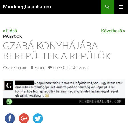
Keresés
Mindmeghalunk.com
KILÉPÉS A TARTALOMBA
ELSŐDL
MENÜ
« Előző
Következő »
FACEBOOK
GZABÁ KONYHÁJÁBA
BEREPÜLTEK A REPÜLŐK
2015-03-30
ZSOFI
HOZZÁSZÓLÁS MOST!