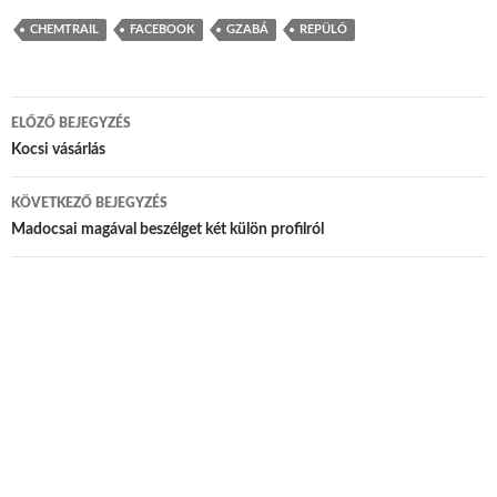
CHEMTRAIL
FACEBOOK
GZABÁ
REPÜLŐ
ELŐZŐ BEJEGYZÉS
Bejegyzés navigáció
Kocsi vásárlás
KÖVETKEZŐ BEJEGYZÉS
Madocsai magával beszélget két külön profilról