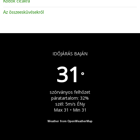
Kódok cicákra
Az összeesküvésekről
IDŐJÁRÁS BAJÁN
31
°
szórványos felhőzet
páratartalom: 32%
szél: 5m/s ÉNy
Max 31 • Min 31
Weather from OpenWeatherMap