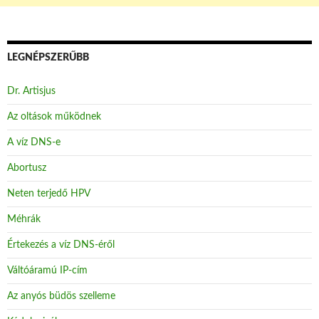
LEGNÉPSZERŰBB
Dr. Artisjus
Az oltások működnek
A víz DNS-e
Abortusz
Neten terjedő HPV
Méhrák
Értekezés a víz DNS-éről
Váltóáramú IP-cím
Az anyós büdös szelleme