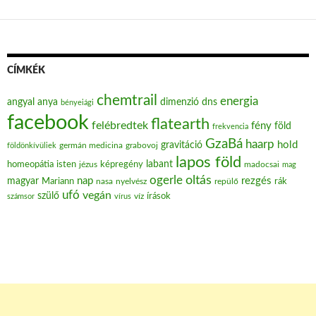
CÍMKÉK
chemtrail
energia
angyal
anya
dimenzió
dns
bényeiági
facebook
flatearth
felébredtek
fény
föld
frekvencia
GzaBá
haarp
hold
gravitáció
grabovoj
földönkívüliek
germán medicina
lapos föld
labant
homeopátia
isten
jézus
képregény
madocsai
mag
oltás
ogerle
nap
rezgés
magyar
Mariann
nasa
nyelvész
repülő
rák
ufó
vegán
szülő
víz
írások
számsor
vírus