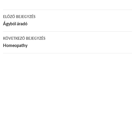
ELŐZŐ BEJEGYZÉS
Bejegyzés navigáció
Ágyból áradó
KÖVETKEZŐ BEJEGYZÉS
Homeopathy