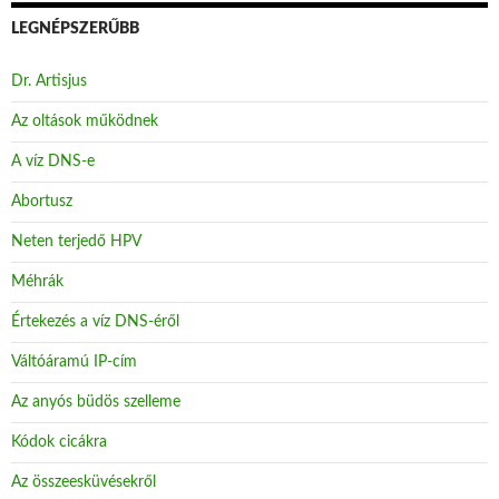
LEGNÉPSZERŰBB
Dr. Artisjus
Az oltások működnek
A víz DNS-e
Abortusz
Neten terjedő HPV
Méhrák
Értekezés a víz DNS-éről
Váltóáramú IP-cím
Az anyós büdös szelleme
Kódok cicákra
Az összeesküvésekről