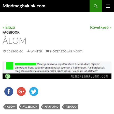
Keresés
Mindmeghalunk.com
KILÉPÉS A TARTALOMBA
ELSŐDL
MENÜ
« Előző
Következő »
FACEBOOK
ÁLOM
2015-03-30
WINTER
HOZZÁSZÓLÁS MOST!
ÁLOM
FACEBOOK
HAJTÓMŰ
REPÜLŐ