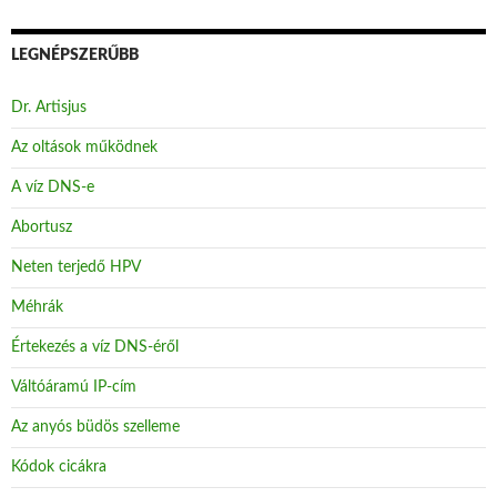
LEGNÉPSZERŰBB
Dr. Artisjus
Az oltások működnek
A víz DNS-e
Abortusz
Neten terjedő HPV
Méhrák
Értekezés a víz DNS-éről
Váltóáramú IP-cím
Az anyós büdös szelleme
Kódok cicákra