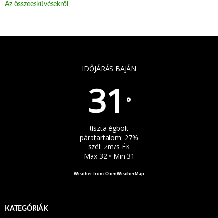
Az összeesküvésekről
IDŐJÁRÁS BAJÁN
31
°
tiszta égbolt
páratartalom: 27%
szél: 2m/s ÉK
Max 32 • Min 31
Weather from OpenWeatherMap
KATEGÓRIÁK