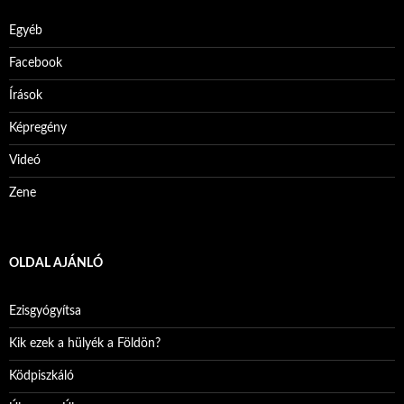
Egyéb
Facebook
Írások
Képregény
Videó
Zene
OLDAL AJÁNLÓ
Ezisgyógyítsa
Kik ezek a hülyék a Földön?
Ködpiszkáló