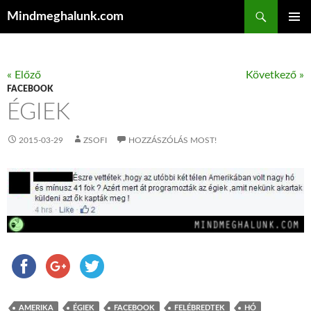
Keresés
Mindmeghalunk.com
KILÉPÉS A TARTALOMBA
ELSŐDL
MENÜ
« Előző
Következő »
FACEBOOK
ÉGIEK
2015-03-29
ZSOFI
HOZZÁSZÓLÁS MOST!
AMERIKA
ÉGIEK
FACEBOOK
FELÉBREDTEK
HÓ