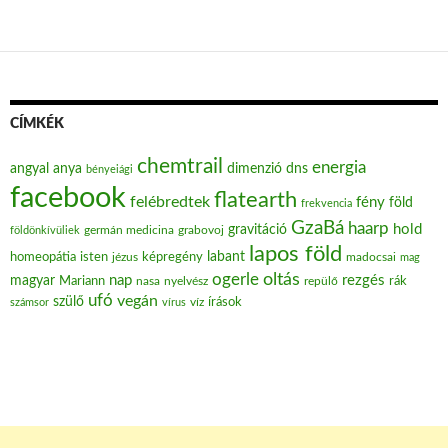
CÍMKÉK
chemtrail
energia
angyal
anya
dimenzió
dns
bényeiági
facebook
flatearth
felébredtek
fény
föld
frekvencia
GzaBá
haarp
hold
gravitáció
grabovoj
földönkívüliek
germán medicina
lapos föld
labant
homeopátia
isten
jézus
képregény
madocsai
mag
oltás
ogerle
nap
rezgés
magyar
Mariann
nasa
nyelvész
repülő
rák
ufó
vegán
szülő
víz
írások
számsor
vírus