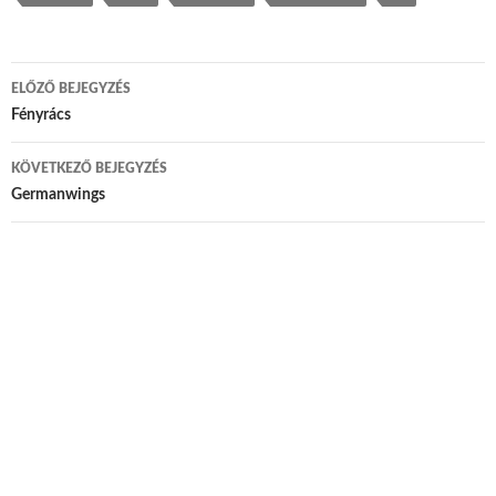
ELŐZŐ BEJEGYZÉS
Bejegyzés navigáció
Fényrács
KÖVETKEZŐ BEJEGYZÉS
Germanwings