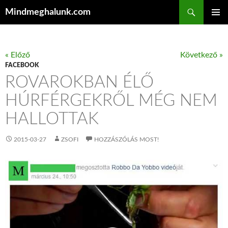
Keresés
Mindmeghalunk.com
KILÉPÉS A TARTALOMBA
ELSŐDL
MENÜ
« Előző
Következő »
FACEBOOK
ROVAROKBAN ÉLŐ
HÚRFÉRGEKRŐL MÉG NEM
HALLOTTAK
2015-03-27
ZSOFI
HOZZÁSZÓLÁS MOST!