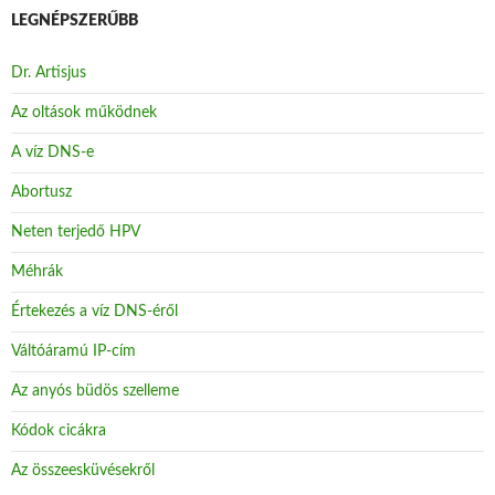
LEGNÉPSZERŰBB
Dr. Artisjus
Az oltások működnek
A víz DNS-e
Abortusz
Neten terjedő HPV
Méhrák
Értekezés a víz DNS-éről
Váltóáramú IP-cím
Az anyós büdös szelleme
Kódok cicákra
Az összeesküvésekről