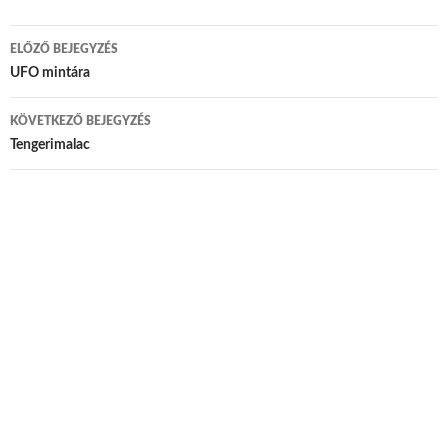
ELŐZŐ BEJEGYZÉS
Bejegyzés navigáció
UFO mintára
KÖVETKEZŐ BEJEGYZÉS
Tengerimalac