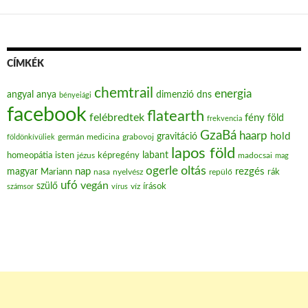
CÍMKÉK
chemtrail
energia
angyal
anya
dimenzió
dns
bényeiági
facebook
flatearth
felébredtek
fény
föld
frekvencia
GzaBá
haarp
hold
gravitáció
grabovoj
földönkívüliek
germán medicina
lapos föld
labant
homeopátia
isten
jézus
képregény
madocsai
mag
oltás
ogerle
nap
rezgés
magyar
Mariann
nasa
nyelvész
repülő
rák
ufó
vegán
szülő
víz
írások
számsor
vírus