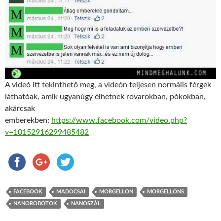
A videó itt tekinthető meg, a videón teljesen normális férgek
láthatóak, amik ugyanúgy élhetnek rovarokban, pókokban,
akárcsak
emberekben:
https://www.facebook.com/video.php?
v=10152916299485482
FACEBOOK
MADOCSAI
MORGELLON
MORGELLONS
NANOROBOTOK
NANOSZÁL