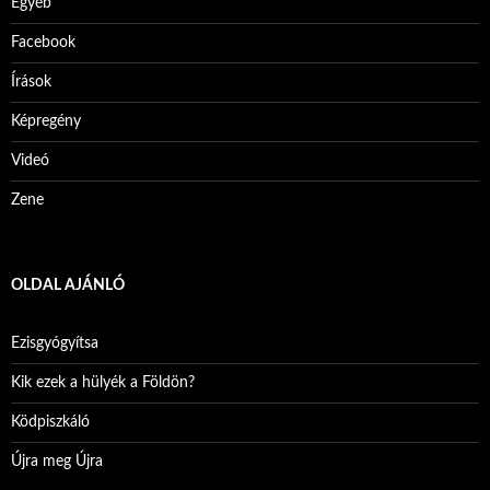
Egyéb
Facebook
Írások
Képregény
Videó
Zene
OLDAL AJÁNLÓ
Ezisgyógyítsa
Kik ezek a hülyék a Földön?
Ködpiszkáló
Újra meg Újra