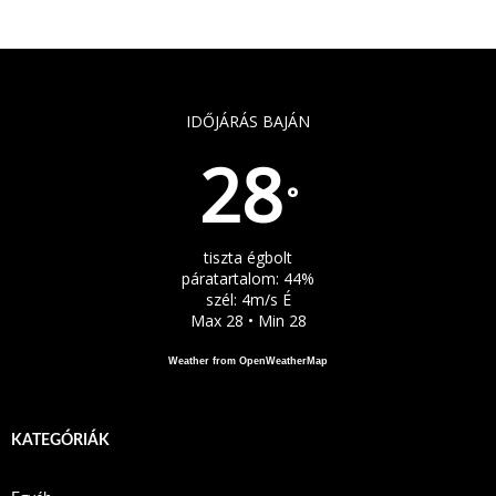
IDŐJÁRÁS BAJÁN
28
°
tiszta égbolt
páratartalom: 44%
szél: 4m/s É
Max 28 • Min 28
Weather from OpenWeatherMap
KATEGÓRIÁK