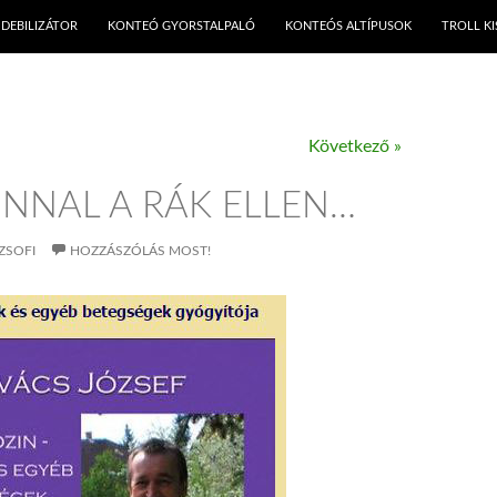
KILÉPÉS A TARTALOMBA
DEBILIZÁTOR
KONTEÓ GYORSTALPALÓ
KONTEÓS ALTÍPUSOK
TROLL K
Következő »
INNAL A RÁK ELLEN…
ZSOFI
HOZZÁSZÓLÁS MOST!