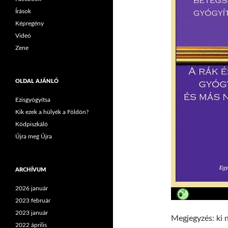
Írások
Képregény
Videó
Zene
OLDAL AJÁNLÓ
Ezisgyógyítsa
Kik ezek a hülyék a Földön?
Ködpiszkáló
Újra meg Újra
ARCHÍVUM
2026 január
2023 február
2023 január
Megjegyzés: ki 
2022 április