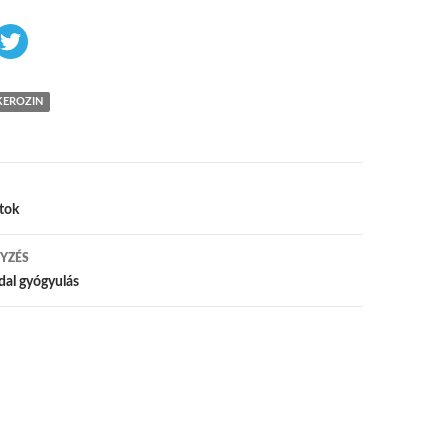
KEROZIN
 navigáció
tok
YZÉS
al gyógyulás