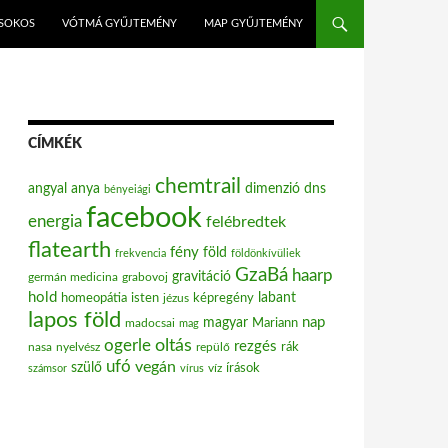
ISOKOS
VÓTMÁ GYŰJTEMÉNY
MAP GYŰJTEMÉNY
CÍMKÉK
chemtrail
angyal
anya
dimenzió
dns
bényeiági
facebook
energia
felébredtek
flatearth
fény
föld
frekvencia
földönkívüliek
GzaBá
haarp
gravitáció
grabovoj
germán medicina
hold
labant
homeopátia
isten
jézus
képregény
lapos föld
nap
magyar
Mariann
madocsai
mag
oltás
ogerle
rezgés
nasa
nyelvész
repülő
rák
ufó
vegán
szülő
víz
írások
számsor
vírus