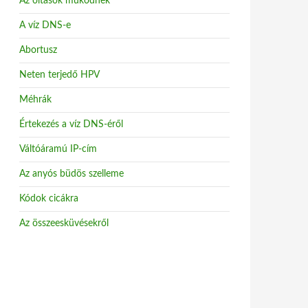
Az oltások működnek
A víz DNS-e
Abortusz
Neten terjedő HPV
Méhrák
Értekezés a víz DNS-éről
Váltóáramú IP-cím
Az anyós büdös szelleme
Kódok cicákra
Az összeesküvésekről