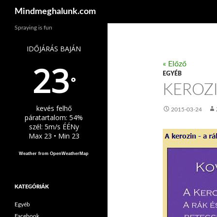
Keresés
Mindmeghalunk.com
Spraying is fun
IDŐJÁRÁS BAJÁN
23
« Előző
EGYÉB
°
KEROZ
kevés felhő
2015-03-24
páratartalom: 54%
szél: 5m/s ÉÉNy
Max 23 • Min 23
Weather from OpenWeatherMap
KATEGÓRIÁK
Egyéb
Facebook