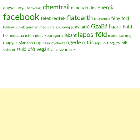
chemtrail
energia
angyal
anya
dimenzió
dns
bényeiági
facebook
flatearth
felébredtek
fény
föld
frekvencia
GzaBá
haarp
hold
gravitáció
grabovoj
földönkívüliek
germán medicina
lapos föld
labant
homeopátia
isten
jézus
képregény
madocsai
mag
oltás
ogerle
nap
rezgés
magyar
Mariann
nasa
nyelvész
repülő
rák
ufó
vegán
szülő
víz
írások
számsor
vírus