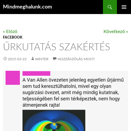
Keresés
Mindmeghalunk.com
KILÉPÉS A TARTALOMBA
ELSŐDL
MENÜ
« Előző
Következő »
FACEBOOK
ŰRKUTATÁS SZAKÉRTÉS
2015-03-22
WINTER
HOZZÁSZÓLÁS MOST!