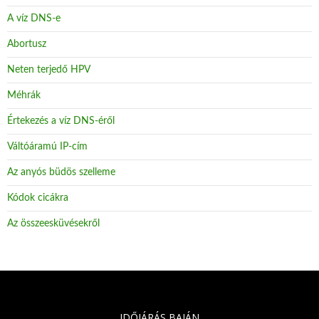
A víz DNS-e
Abortusz
Neten terjedő HPV
Méhrák
Értekezés a víz DNS-éről
Váltóáramú IP-cím
Az anyós büdös szelleme
Kódok cicákra
Az összeesküvésekről
IDŐJÁRÁS BAJÁN