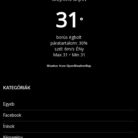
31
°
borús égbolt
páratartalom: 30%
szél: 6m/s ÉNy
Max 31 • Min 31
Weather from OpenWeatherMap
KATEGÓRIÁK
Egyéb
Facebook
Írások
Képregény