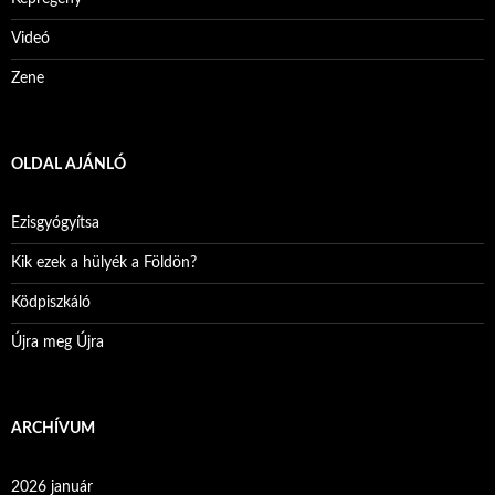
Videó
Zene
OLDAL AJÁNLÓ
Ezisgyógyítsa
Kik ezek a hülyék a Földön?
Ködpiszkáló
Újra meg Újra
ARCHÍVUM
2026 január