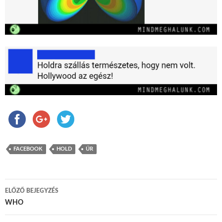
FACEBOOK
HOLD
ŰR
ELŐZŐ BEJEGYZÉS
Bejegyzés navigáció
WHO