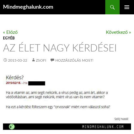
Keresés
Mindmeghalunk.com
KILÉPÉS A TARTALOMBA
ELSŐDL
MENÜ
« Előző
Következő »
EGYÉB
AZ ÉLET NAGY KÉRDÉSEI
2015-03-22
ZSOFI
HOZZÁSZÓLÁS MOST!