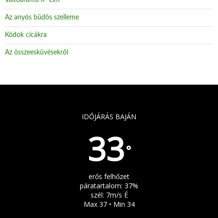
Az anyós büdös szelleme
Kódok cicákra
Az összeesküvésekről
IDŐJÁRÁS BAJÁN
33
°
erős felhőzet
páratartalom: 37%
szél: 7m/s É
Max 37 • Min 34