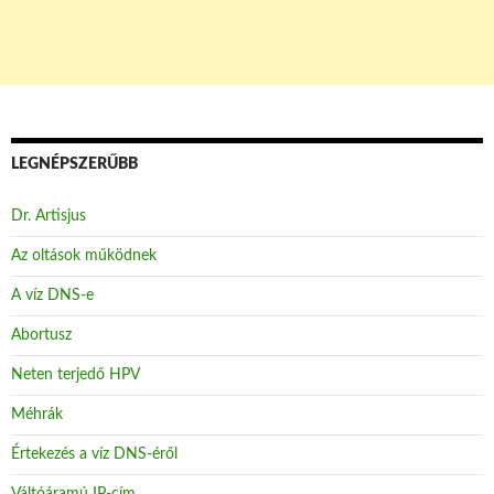
LEGNÉPSZERŰBB
Dr. Artisjus
Az oltások működnek
A víz DNS-e
Abortusz
Neten terjedő HPV
Méhrák
Értekezés a víz DNS-éről
Váltóáramú IP-cím