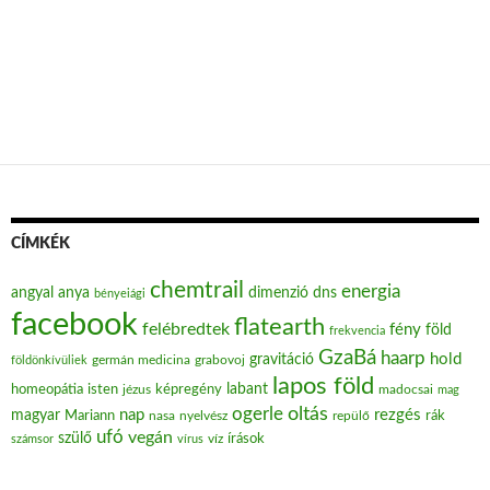
CÍMKÉK
chemtrail
energia
angyal
anya
dimenzió
dns
bényeiági
facebook
flatearth
felébredtek
fény
föld
frekvencia
GzaBá
haarp
hold
gravitáció
grabovoj
földönkívüliek
germán medicina
lapos föld
labant
homeopátia
isten
jézus
képregény
madocsai
mag
oltás
ogerle
nap
rezgés
magyar
Mariann
nasa
nyelvész
repülő
rák
ufó
vegán
szülő
víz
írások
számsor
vírus