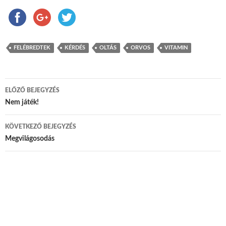
FELÉBREDTEK
KÉRDÉS
OLTÁS
ORVOS
VITAMIN
ELŐZŐ BEJEGYZÉS
Bejegyzés navigáció
Nem játék!
KÖVETKEZŐ BEJEGYZÉS
Megvilágosodás