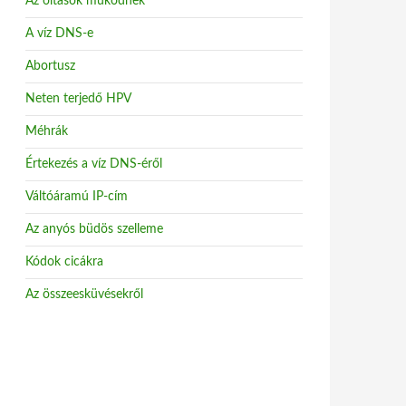
Az oltások működnek
A víz DNS-e
Abortusz
Neten terjedő HPV
Méhrák
Értekezés a víz DNS-éről
Váltóáramú IP-cím
Az anyós büdös szelleme
Kódok cicákra
Az összeesküvésekről