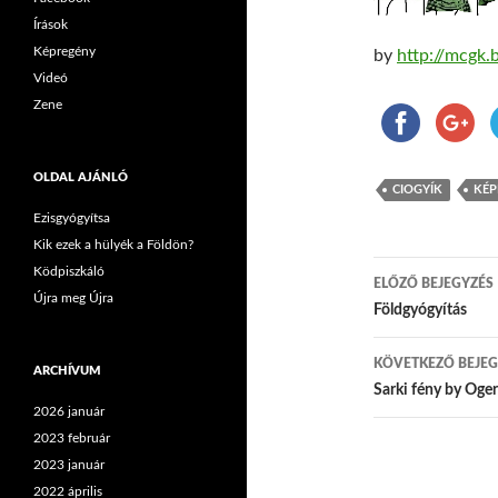
Írások
Képregény
by
http://mcgk.
Videó
Zene
OLDAL AJÁNLÓ
CIOGYÍK
KÉP
Ezisgyógyítsa
Kik ezek a hülyék a Földön?
Ködpiszkáló
ELŐZŐ BEJEGYZÉS
Újra meg Újra
Bejegyzés
Földgyógyítás
KÖVETKEZŐ BEJEG
ARCHÍVUM
Sarki fény by Oger
2026 január
2023 február
2023 január
2022 április