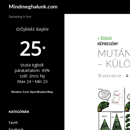
Keresés
Mindmeghalunk.com
Spraying is fun
IDŐJÁRÁS BAJÁN
25
« Előző
KÉPREGÉNY
°
MUTÁN
– KÜL
tiszta égbolt
páratartalom: 43%
szél: 2m/s Ny
2015-03-19
Max 24 • Min 23
Weather from OpenWeatherMap
KATEGÓRIÁK
Egyéb
Facebook