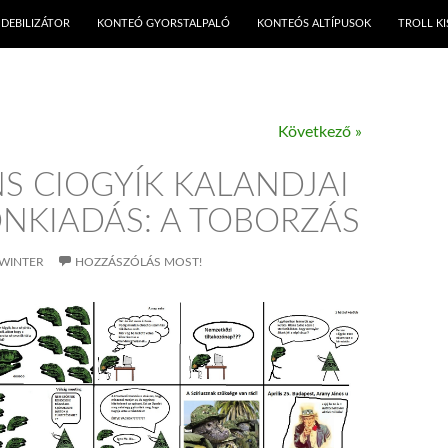
KILÉPÉS A TARTALOMBA
DEBILIZÁTOR
KONTEÓ GYORSTALPALÓ
KONTEÓS ALTÍPUSOK
TROLL K
Következő »
S CIOGYÍK KALANDJAI
ÖNKIADÁS: A TOBORZÁS
WINTER
HOZZÁSZÓLÁS MOST!