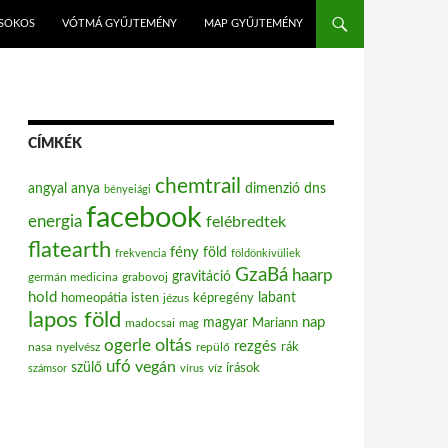
ISOKOS
VÓTMÁ GYŰJTEMÉNY
MAP GYŰJTEMÉNY
CÍMKÉK
chemtrail
angyal
anya
dimenzió
dns
bényeiági
facebook
energia
felébredtek
flatearth
fény
föld
frekvencia
földönkívüliek
GzaBá
haarp
gravitáció
grabovoj
germán medicina
hold
labant
homeopátia
isten
jézus
képregény
lapos föld
nap
magyar
Mariann
madocsai
mag
oltás
ogerle
rezgés
nasa
nyelvész
repülő
rák
ufó
vegán
szülő
víz
írások
számsor
vírus