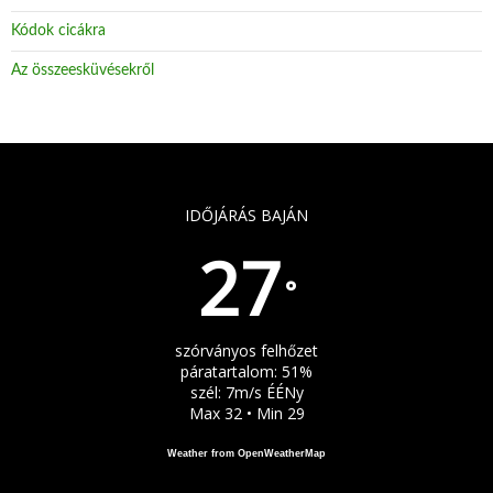
Kódok cicákra
Az összeesküvésekről
IDŐJÁRÁS BAJÁN
27
°
szórványos felhőzet
páratartalom: 51%
szél: 7m/s ÉÉNy
Max 32 • Min 29
Weather from OpenWeatherMap