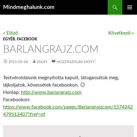
Keresés
Mindmeghalunk.com
KILÉPÉS A TARTALOMBA
ELSŐDL
MENÜ
« Előző
Következő »
EGYÉB
,
FACEBOOK
BARLANGRAJZ.COM
2015-03-18
ZSOFI
HOZZÁSZÓLÁS MOST!
Testvéroldalunk megnyitotta kapuit, látogassátok meg,
lájkoljatok, kövessétek facebookon. 🙂
Honlap:
http://www.barlangrajz.com
Facebookon:
https://www.facebook.com/pages/Barlangrajzcom/1574242
479512407?fref=nf