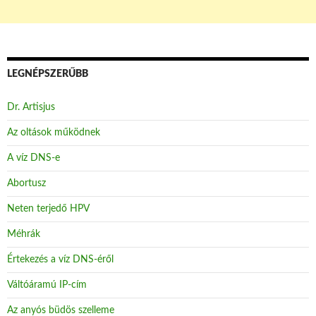
LEGNÉPSZERŰBB
Dr. Artisjus
Az oltások működnek
A víz DNS-e
Abortusz
Neten terjedő HPV
Méhrák
Értekezés a víz DNS-éről
Váltóáramú IP-cím
Az anyós büdös szelleme