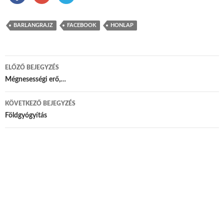
BARLANGRAJZ
FACEBOOK
HONLAP
ELŐZŐ BEJEGYZÉS
Bejegyzés navigáció
Mégnesességi erő,…
KÖVETKEZŐ BEJEGYZÉS
Földgyógyítás