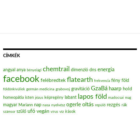
CÍMKÉK
chemtrail
energia
angyal
anya
dimenzió
dns
bényeiági
facebook
flatearth
felébredtek
fény
föld
frekvencia
GzaBá
haarp
hold
gravitáció
grabovoj
földönkívüliek
germán medicina
lapos föld
labant
homeopátia
isten
jézus
képregény
madocsai
mag
oltás
ogerle
nap
rezgés
magyar
Mariann
nasa
nyelvész
repülő
rák
ufó
vegán
szülő
víz
írások
számsor
vírus