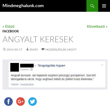
Keresés
Mindmeghalunk.com
KILÉPÉS A TARTALOMBA
ELSŐDL
MENÜ
« Előző
Következő »
FACEBOOK
ANGYALT KERESEK
2015-03-17
ZSOFI
HOZZÁSZÓLÁS MOST!