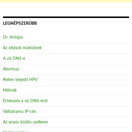
LEGNÉPSZERŰBB
Dr. Artisjus
Az oltások működnek
A víz DNS-e
Abortusz
Neten terjedő HPV
Méhrák
Értekezés a víz DNS-éről
Váltóáramú IP-cím
Az anyós büdös szelleme