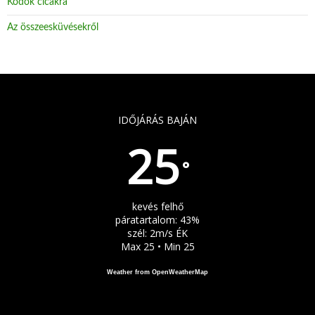
Kódok cicákra
Az összeesküvésekről
IDŐJÁRÁS BAJÁN
25
°
kevés felhő
páratartalom: 43%
szél: 2m/s ÉK
Max 25 • Min 25
Weather from OpenWeatherMap