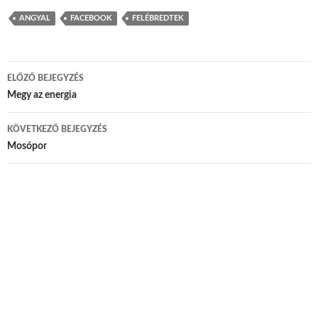
ANGYAL
FACEBOOK
FELÉBREDTEK
ELŐZŐ BEJEGYZÉS
Bejegyzés navigáció
Megy az energia
KÖVETKEZŐ BEJEGYZÉS
Mosópor