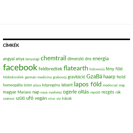
CÍMKÉK
chemtrail
energia
angyal
anya
dimenzió
dns
bényeiági
facebook
flatearth
felébredtek
fény
föld
frekvencia
GzaBá
haarp
hold
gravitáció
grabovoj
földönkívüliek
germán medicina
lapos föld
labant
homeopátia
isten
jézus
képregény
madocsai
mag
oltás
ogerle
nap
rezgés
magyar
Mariann
nasa
nyelvész
repülő
rák
ufó
vegán
szülő
víz
írások
számsor
vírus