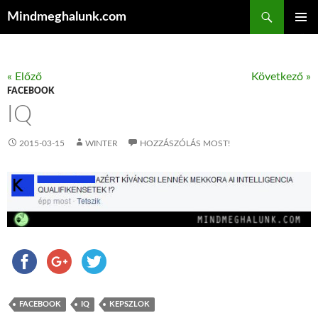
Keresés
Mindmeghalunk.com
KILÉPÉS A TARTALOMBA
ELSŐDL
MENÜ
« Előző
Következő »
FACEBOOK
IQ
2015-03-15
WINTER
HOZZÁSZÓLÁS MOST!
FACEBOOK
IQ
KEPSZLOK