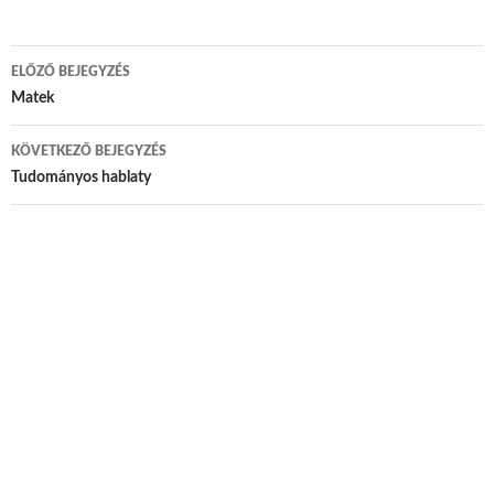
ELŐZŐ BEJEGYZÉS
Bejegyzés navigáció
Matek
KÖVETKEZŐ BEJEGYZÉS
Tudományos hablaty