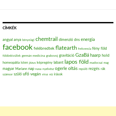
CÍMKÉK
chemtrail
energia
angyal
anya
dimenzió
dns
bényeiági
facebook
flatearth
felébredtek
fény
föld
frekvencia
GzaBá
haarp
hold
gravitáció
grabovoj
földönkívüliek
germán medicina
lapos föld
labant
homeopátia
isten
jézus
képregény
madocsai
mag
oltás
ogerle
nap
rezgés
magyar
Mariann
nasa
nyelvész
repülő
rák
ufó
vegán
szülő
víz
írások
számsor
vírus