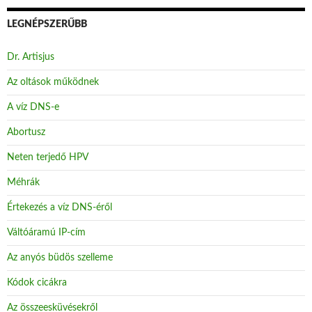
LEGNÉPSZERŰBB
Dr. Artisjus
Az oltások működnek
A víz DNS-e
Abortusz
Neten terjedő HPV
Méhrák
Értekezés a víz DNS-éről
Váltóáramú IP-cím
Az anyós büdös szelleme
Kódok cicákra
Az összeesküvésekről