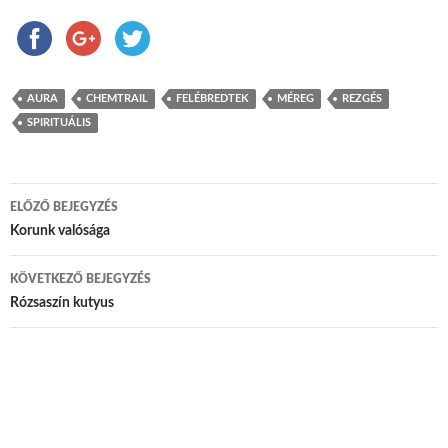
AURA
CHEMTRAIL
FELÉBREDTEK
MÉREG
REZGÉS
SPIRITUÁLIS
ELŐZŐ BEJEGYZÉS
Bejegyzés navigáció
Korunk valósága
KÖVETKEZŐ BEJEGYZÉS
Rózsaszín kutyus