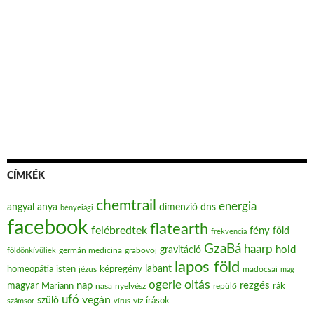
CÍMKÉK
chemtrail
energia
angyal
anya
dimenzió
dns
bényeiági
facebook
flatearth
felébredtek
fény
föld
frekvencia
GzaBá
haarp
hold
gravitáció
grabovoj
földönkívüliek
germán medicina
lapos föld
labant
homeopátia
isten
jézus
képregény
madocsai
mag
oltás
ogerle
nap
rezgés
magyar
Mariann
nasa
nyelvész
repülő
rák
ufó
vegán
szülő
víz
írások
számsor
vírus