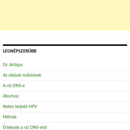
LEGNÉPSZERŰBB
Dr. Artisjus
Az oltások működnek
A víz DNS-e
Abortusz
Neten terjedő HPV
Méhrák
Értekezés a víz DNS-éről