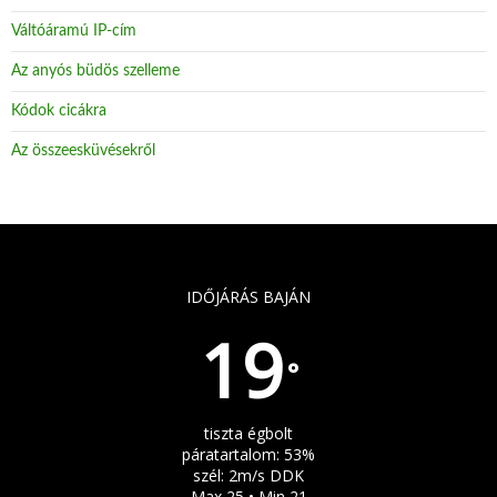
Váltóáramú IP-cím
Az anyós büdös szelleme
Kódok cicákra
Az összeesküvésekről
IDŐJÁRÁS BAJÁN
19
°
tiszta égbolt
páratartalom: 53%
szél: 2m/s DDK
Max 25 • Min 21